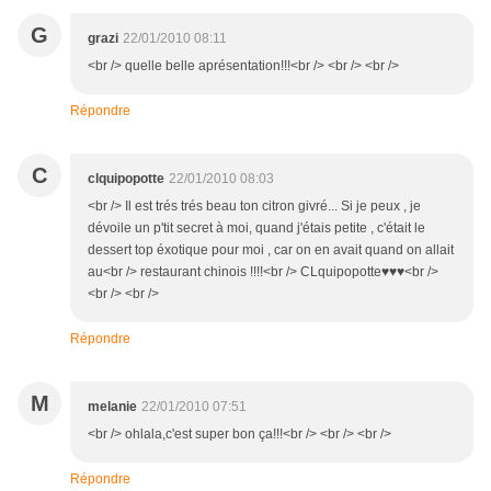
G
grazi
22/01/2010 08:11
<br /> quelle belle aprésentation!!!<br /> <br /> <br />
Répondre
C
clquipopotte
22/01/2010 08:03
<br /> Il est trés trés beau ton citron givré... Si je peux , je
dévoile un p'tit secret à moi, quand j'étais petite , c'était le
dessert top éxotique pour moi , car on en avait quand on allait
au<br /> restaurant chinois !!!!<br /> CLquipopotte♥♥♥<br />
<br /> <br />
Répondre
M
melanie
22/01/2010 07:51
<br /> ohlala,c'est super bon ça!!!<br /> <br /> <br />
Répondre