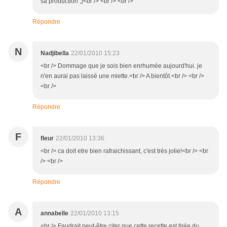
sa production ;)<br /> <br /> <br />
Répondre
N
Nadjibella
22/01/2010 15:23
<br /> Dommage que je sois bien enrhumée aujourd'hui. je
n'en aurai pas laissé une miette.<br /> A bientôt.<br /> <br />
<br />
Répondre
F
fleur
22/01/2010 13:36
<br /> ca doit etre bien rafraichissant, c'est trés jolie!<br /> <br
/> <br />
Répondre
A
annabelle
22/01/2010 13:15
<br /> Faudrait peut-être citer que cette recette est tirée du