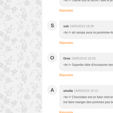
<br /> J'aime bcp le sucré / salé et je
Répondre
S
sab
19/05/2010 18:39
<br /> ah sympa avce la pommme<br 
Répondre
O
Orne
19/05/2010 18:20
<br /> Superbe idée d'incorporer des f
Répondre
A
amalia
19/05/2010 18:10
<br /> Chocolator est un futur chef en
me faire manger des pommes pas bete
Répondre