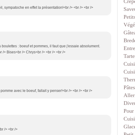
Crep
il, sympatoche en effet la présentation!<br /> <br /> <br />
Saveu
Petit
Végé
Gâte
Bred
tes boulettes : boeuf et pommes, il faut que j'essaie absolument.
Entr
r /> Bises<br /> Chrys<br /> <br /> <br />
Tarte
Cuis
Cuis
Ther
Pâtes
a pomme avec le boeuf, fallait y penser!<br /> <br /> <br />
Aller
Dive
Pour
Cuis
Glace
r /> <br />
Petit