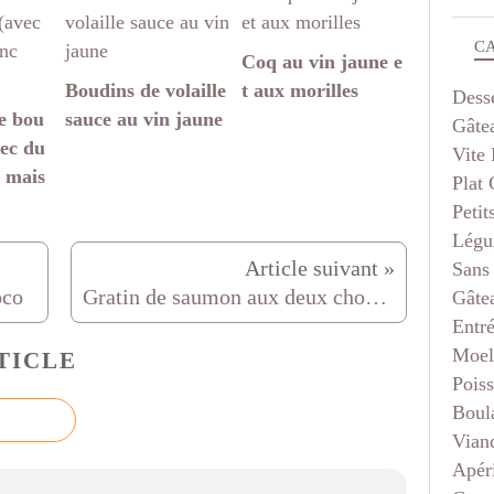
C
Coq au vin jaune e
Boudins de volaille
t aux morilles
Dess
e bou
sauce au vin jaune
Gâte
vec du
Vite 
 mais
Plat
Petit
Légu
Sans
oco
Gratin de saumon aux deux choux léger et savoureux
Gâte
Entr
Moel
TICLE
Pois
Boul
Vian
Apéri