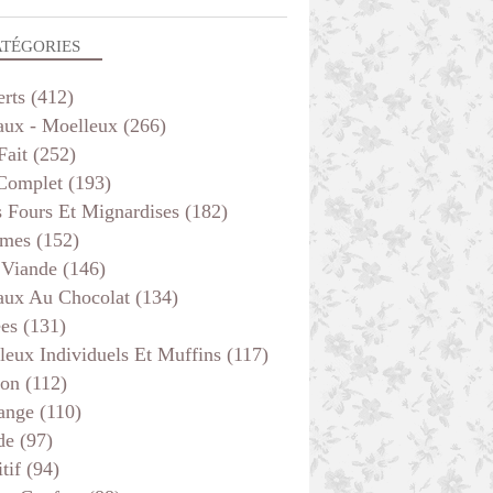
ATÉGORIES
erts
(412)
aux - Moelleux
(266)
Fait
(252)
 Complet
(193)
s Fours Et Mignardises
(182)
mes
(152)
 Viande
(146)
aux Au Chocolat
(134)
ées
(131)
leux Individuels Et Muffins
(117)
son
(112)
ange
(110)
de
(97)
tif
(94)