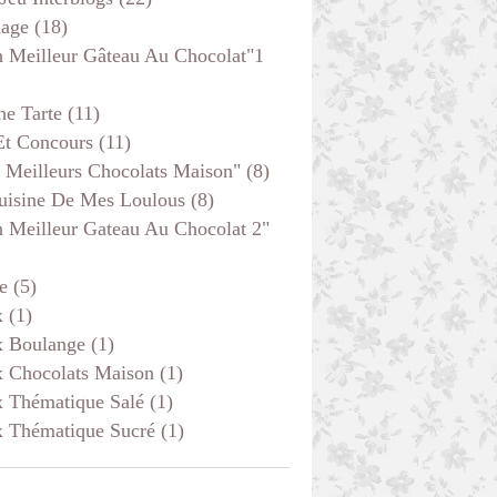
age
(18)
 Meilleur Gâteau Au Chocolat"1
he Tarte
(11)
Et Concours
(11)
 Meilleurs Chocolats Maison"
(8)
uisine De Mes Loulous
(8)
 Meilleur Gateau Au Chocolat 2"
e
(5)
x
(1)
x Boulange
(1)
x Chocolats Maison
(1)
x Thématique Salé
(1)
x Thématique Sucré
(1)