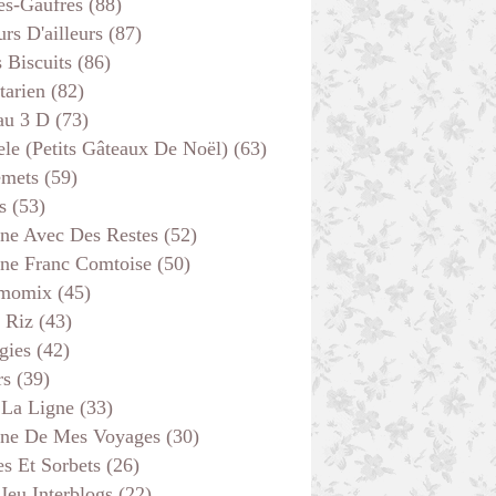
es-Gaufres
(88)
rs D'ailleurs
(87)
s Biscuits
(86)
tarien
(82)
au 3 D
(73)
ele (petits Gâteaux De Noël)
(63)
emets
(59)
s
(53)
ine Avec Des Restes
(52)
ine Franc Comtoise
(50)
momix
(45)
 Riz
(43)
gies
(42)
rs
(39)
 La Ligne
(33)
ine De Mes Voyages
(30)
s Et Sorbets
(26)
 Jeu Interblogs
(22)