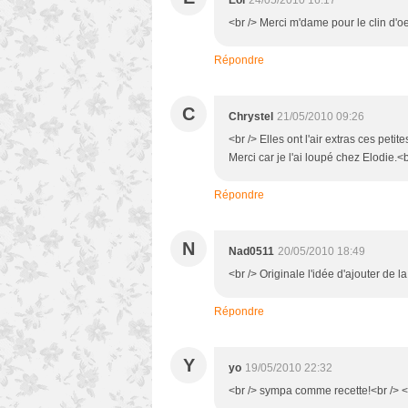
Eol
24/05/2010 16:17
<br /> Merci m'dame pour le clin d'oe
Répondre
C
Chrystel
21/05/2010 09:26
<br /> Elles ont l'air extras ces peti
Merci car je l'ai loupé chez Elodie.<b
Répondre
N
Nad0511
20/05/2010 18:49
<br /> Originale l'idée d'ajouter de l
Répondre
Y
yo
19/05/2010 22:32
<br /> sympa comme recette!<br /> <b