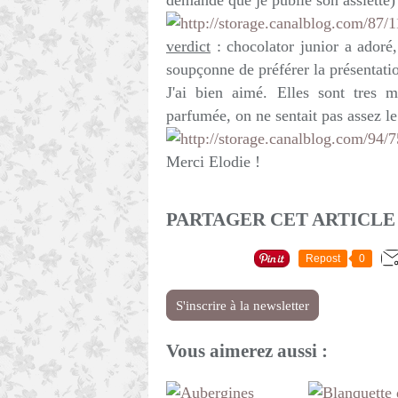
demandé que je publie son assiette)
verdict
: chocolator junior a adoré,
soupçonne de préférer la présentati
J'ai bien aimé. Elles sont tres 
parfumée, on ne sentait pas assez le 
Merci Elodie !
PARTAGER CET ARTICLE
Repost
0
S'inscrire à la newsletter
Vous aimerez aussi :