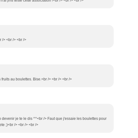
 n'ai jms testé cette association !<br /> <br /> <br />
/> <br /> <br />
ruits au boulettes. Bise.<br /> <br /> <br />
 devenir je te le dis ^^<br /> Faut que j'essaie les boulettes pour
 ;)<br /> <br /> <br />