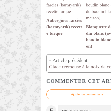
Aubergines farcies
(karnıyarık) recett
Blanquette d
e turque
din blanc (a
boudin blanc
on)
Glace crémeuse à la noix de c
COMMENTER CET AR
Ajouter un commentaire
E