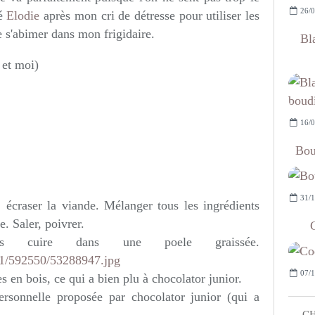
26/0
sé
Elodie
après mon cri de détresse pour utiliser les
e s'abimer dans mon frigidaire.
Bl
 et moi)
16/0
Bou
31/1
 écraser la viande. Mélanger tous les ingrédients
e. Saler, poivrer.
es cuire dans une poele graissée.
07/1
es en bois, ce qui a bien plu à chocolator junior.
personnelle proposée par chocolator junior (qui a
CH