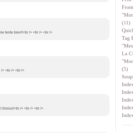
From
"mon
(11)
Quic
e tente bien!!<br /> <br /> <br />
Tag 
"mes
La C
"mon
(5)
 /> <br /> <br />
Soup
Inde
Inde
Inde
Inde
x! bisous!<br /> <br /> <br />
Inde