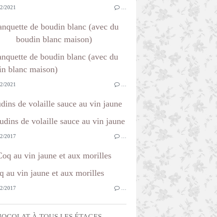
2/2021
…
anquette de boudin blanc (avec du
boudin blanc maison)
2/2021
…
dins de volaille sauce au vin jaune
2/2017
…
Coq au vin jaune et aux morilles
2/2017
…
OCOLAT À TOUS LES ÉTAGES