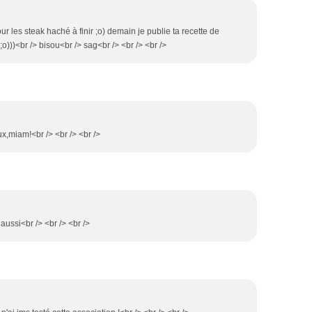
our les steak haché à finir ;o) demain je publie ta recette de
 ;o)))<br /> bisou<br /> sag<br /> <br /> <br />
ux,miam!<br /> <br /> <br />
l aussi<br /> <br /> <br />