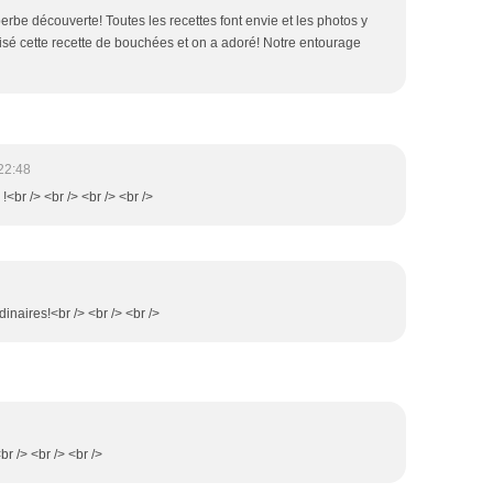
erbe découverte! Toutes les recettes font envie et les photos y
isé cette recette de bouchées et on a adoré! Notre entourage
22:48
!<br /> <br /> <br /> <br />
inaires!<br /> <br /> <br />
r /> <br /> <br />