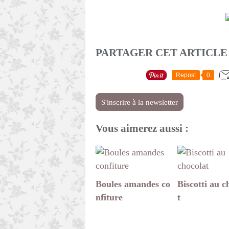
PARTAGER CET ARTICLE
Repost
0
S'inscrire à la newsletter
Vous aimerez aussi :
Boules amandes co
Biscotti au c
nfiture
t