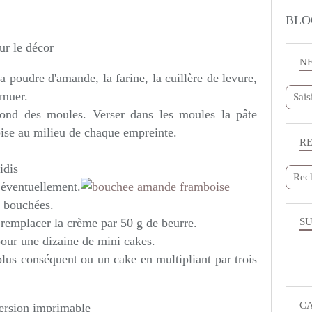
BLO
ur le décor
N
la poudre d'amande, la farine, la cuillère de levure,
emuer.
fond des moules. Verser dans les moules la pâte
oise au milieu de chaque empreinte.
R
idis
 éventuellement.
s bouchées.
, remplacer la crème par 50 g de beurre.
SU
our une dizaine de mini cakes.
 plus conséquent ou un cake en multipliant par trois
C
rsion imprimable