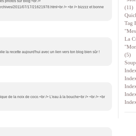
mes photos sur blog:<br />
(11)
archives/2011/07/17/21621978.html<br /> <br /> bizzzz et bonne
Quic
Tag 
"mes
La C
"mon
lie la recette aujourd'hui avec un lien vers ton blog bien sûr !
(5)
Soup
Inde
Inde
Inde
Inde
atique de la noix de coco.<br /> L'eau à la bouche<br /> <br /> <br
Inde