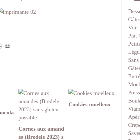
Dess
Gâte
Vite 
Plat
Petit
Légu
Sans
Gâte
Entr
Moel
Pois
Boul
Cookies moelleux
Vian
hocola
Apéri
Crep
Cornes aux amand
Saveu
es (Bredele 2023) s