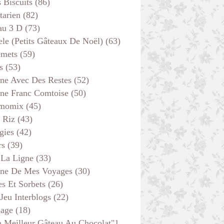
s Biscuits
(86)
tarien
(82)
au 3 D
(73)
ele (petits Gâteaux De Noël)
(63)
emets
(59)
s
(53)
ine Avec Des Restes
(52)
ine Franc Comtoise
(50)
momix
(45)
 Riz
(43)
gies
(42)
rs
(39)
 La Ligne
(33)
ine De Mes Voyages
(30)
s Et Sorbets
(26)
 Jeu Interblogs
(22)
age
(18)
 Meilleur Gâteau Au Chocolat"1