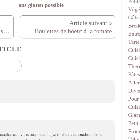
Petit
ans gluten possible
Végé
Gâte
Bred
Fondant au chocolat et amandes effilées
Boulettes de boeuf à la tomate
Entr
Tarte
TICLE
Cuis
Cuis
Ther
Pâtes
Aller
Dive
Pour
Cuis
Glace
Petit
From
recettes que vous proposez, et j'ai réalisé ces bouchées, très
"mon