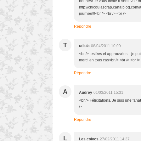
bonnes! Je vous invite à venir voir 
http://chicoulascrap.canalblog.com/
journée!!!<br /> <br /> <br />
Répondre
T
tallula
08/04/2011 10:09
<br /> testées et approuvées... je pub
merci en tous cas<br /> <br /> <br />
Répondre
A
Audrey
01/03/2011 15:31
<br /> Félicitations. Je suis une fan
/>
Répondre
L
Les colocs
27/02/2011 14:37