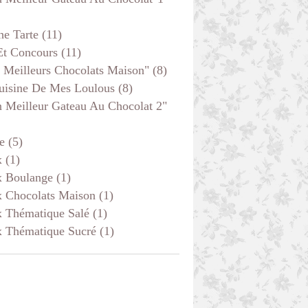
he Tarte
(11)
Et Concours
(11)
 Meilleurs Chocolats Maison"
(8)
uisine De Mes Loulous
(8)
 Meilleur Gateau Au Chocolat 2"
e
(5)
x
(1)
x Boulange
(1)
x Chocolats Maison
(1)
x Thématique Salé
(1)
x Thématique Sucré
(1)