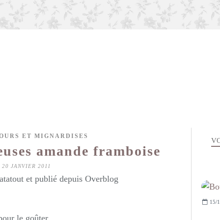
FOURS ET MIGNARDISES
VO
euses amande framboise
20 JANVIER 2011
atatout et publié depuis Overblog
15/1
pour le goûter.