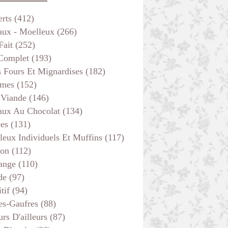
erts
(412)
aux - Moelleux
(266)
Fait
(252)
 Complet
(193)
s Fours Et Mignardises
(182)
mes
(152)
 Viande
(146)
aux Au Chocolat
(134)
ées
(131)
leux Individuels Et Muffins
(117)
son
(112)
ange
(110)
de
(97)
tif
(94)
es-Gaufres
(88)
rs D'ailleurs
(87)