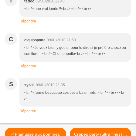
T
tattoo
09/01/2010 22:40
<br /> une vrai tuerie !!<br /> <br /> <br />
Répondre
C
clquipopotte
09/01/2010 21:59
<br /> Je veux bien y goûter pour te dire si je préfére choco ou
confiture ...<br /> CLquipopotte<br /> <br /> <br />
Répondre
S
sylvie
09/01/2010 21:35
<br /> j'aime beaucoup ces petits batonnets...<br /> <br /> <br
/>
Répondre
< Flamusse aux pommes
Crepes party (ultra fines) ...