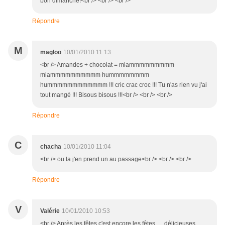
bon dimanche!<br /> <br /> <br />
Répondre
M
magloo
10/01/2010 11:13
<br /> Amandes + chocolat = miammmmmmmmm
miammmmmmmmmm hummmmmmmm
hummmmmmmmmmmm !!! cric crac croc !!! Tu n'as rien vu j'ai
tout mangé !!! Bisous bisous !!!<br /> <br /> <br />
Répondre
C
chacha
10/01/2010 11:04
<br /> ou la j'en prend un au passage<br /> <br /> <br />
Répondre
V
Valérie
10/01/2010 10:53
<br /> Après les fêtes c'est encore les fêtes … délicieuses