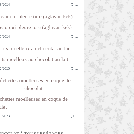
9/2024
…
teau qui pleure turc (aglayan kek)
3/2024
…
etits moelleux au chocolat au lait
2/2023
…
ûchettes moelleuses en coque de
chocolat
1/2023
…
OCOLAT À TOUS LES ÉTAGES