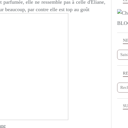
parfumée, elle ne ressemble pas à celle d'Eliane,
ur beaucoup, par contre elle est top au goût
BLO
N
R
SU
ane