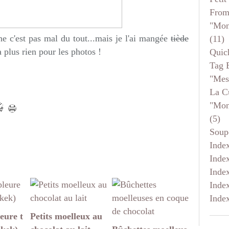
From
"mon
che c'est pas mal du tout...mais je l'ai mangée
tiède
(11)
 a plus rien pour les photos !
Quic
Tag 
"mes
La C
"mon
(5)
Soup
Inde
Inde
Inde
Inde
Inde
eure t
Petits moelleux au