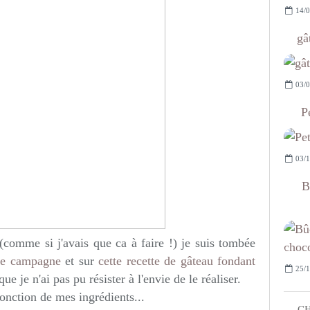
14/0
gâ
03/0
P
03/1
B
(comme si j'avais que ca à faire !) je suis tombée
 de campagne
et sur
cette recette de gâteau fondant
25/1
ue je n'ai pas pu résister à l'envie de le réaliser.
fonction de mes ingrédients...
CH