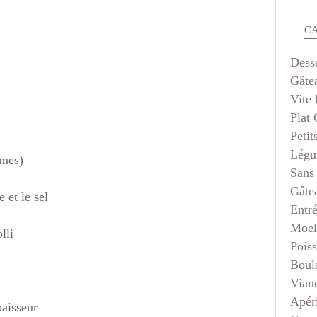
C
Dess
Gâte
Vite 
Plat
Petit
Légu
mmes)
Sans
Gâte
 et le sel
Entr
Moel
lli
Pois
Boul
Vian
Apéri
paisseur