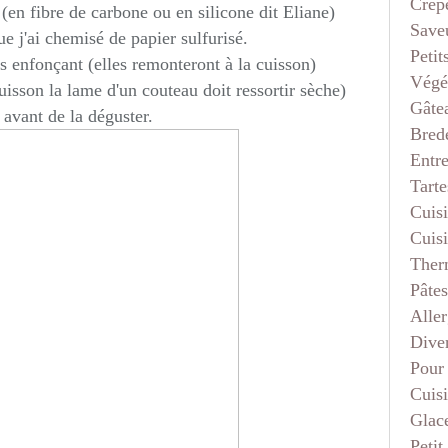
Crep
 (en fibre de carbone ou en silicone dit Eliane)
Saveu
ue j'ai chemisé de papier sulfurisé.
Petit
s enfonçant (elles remonteront à la cuisson)
Végé
uisson la lame d'un couteau doit ressortir sèche)
Gâte
avant de la déguster.
Bred
Entr
Tarte
Cuis
Cuis
Ther
Pâtes
Aller
Dive
Pour
Cuis
Glace
Petit