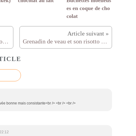
 kek)
chocolat au lait
Bûchettes moelleus
es en coque de cho
colat
faux amaretti, vrais amaretti, tout pour les nul(le)s en macarons
Grenadin de veau et son risotto au gorgonzola, tuile au parmesan
TICLE
trouvée bonne mais consistante<br /> <br /> <br />
22:12