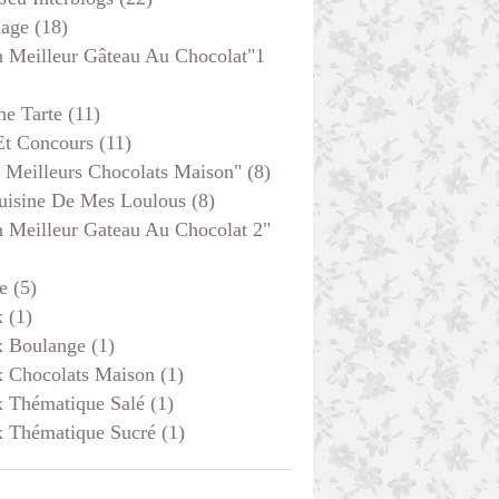
age
(18)
 Meilleur Gâteau Au Chocolat"1
he Tarte
(11)
Et Concours
(11)
 Meilleurs Chocolats Maison"
(8)
uisine De Mes Loulous
(8)
 Meilleur Gateau Au Chocolat 2"
e
(5)
x
(1)
x Boulange
(1)
x Chocolats Maison
(1)
x Thématique Salé
(1)
x Thématique Sucré
(1)