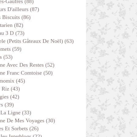
es-Gaufres
(88)
rs D'ailleurs
(87)
s Biscuits
(86)
tarien
(82)
au 3 D
(73)
ele (petits Gâteaux De Noël)
(63)
emets
(59)
s
(53)
ine Avec Des Restes
(52)
ine Franc Comtoise
(50)
momix
(45)
 Riz
(43)
gies
(42)
rs
(39)
 La Ligne
(33)
ine De Mes Voyages
(30)
s Et Sorbets
(26)
 Jeu Interblogs
(22)