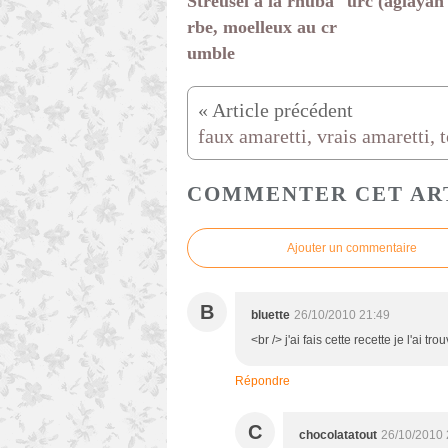
Streusel à la rhuba
urc (aglayan
rbe, moelleux au cr
umble
COMMENTER CET AR
Ajouter un commentaire
B
bluette
26/10/2010 21:49
<br /> j'ai fais cette recette je l'ai 
Répondre
C
chocolatatout
26/10/2010 