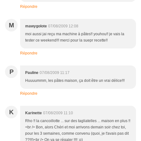
Répondre
M
mawygolote
07/08/2009 12:08
moi aussi jai reçu ma machine à pâtes!! youhou!! je vais la
tester ce weekend!!! merci pour la suepr recette!!
Répondre
P
Pauline
07/08/2009 11:17
Huuuummm, les pâtes maison, ça doit être un vrai délice!!!
Répondre
K
Karinette
07/08/2009 11:10
Rho !! la cancoillotte ... sur des tagliatelles ... maison en plus !!
<br /> Bon, alors Chéri et moi arrivons demain soir chez toi,
pour les 3 semaines, comme convenu (quoi, je t'avais pas dit
??!!!)<br /> On va se régaler !!!! :o)