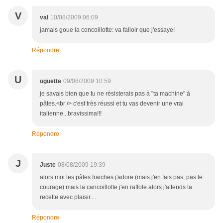
V
val
10/08/2009 06:09
jamais goue la concoillotte: va falloir que j'essaye!
Répondre
U
uguette
09/08/2009 10:59
je savais bien que tu ne résisterais pas à "ta machine" à
pâtes.<br /> c'est très réussi et tu vas devenir une vrai
italienne...bravissima!!!
Répondre
J
Juste
08/08/2009 19:39
alors moi les pâtes fraiches j'adore (mais j'en fais pas, pas le
courage) mais la cancoillotte j'en raffole alors j'attends ta
recette avec plaisir....
Répondre