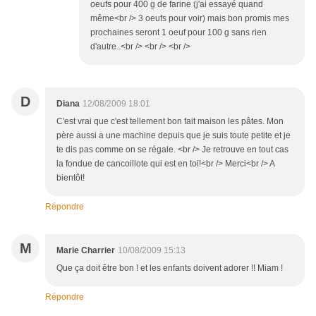
oeufs pour 400 g de farine (j'ai essayé quand
même<br /> 3 oeufs pour voir) mais bon promis mes
prochaines seront 1 oeuf pour 100 g sans rien
d'autre..<br /> <br /> <br />
D
Diana
12/08/2009 18:01
C'est vrai que c'est tellement bon fait maison les pâtes. Mon
père aussi a une machine depuis que je suis toute petite et je
te dis pas comme on se régale. <br /> Je retrouve en tout cas
la fondue de cancoillote qui est en toi!<br /> Merci<br /> A
bientôt!
Répondre
M
Marie Charrier
10/08/2009 15:13
Que ça doit être bon ! et les enfants doivent adorer !! Miam !
Répondre