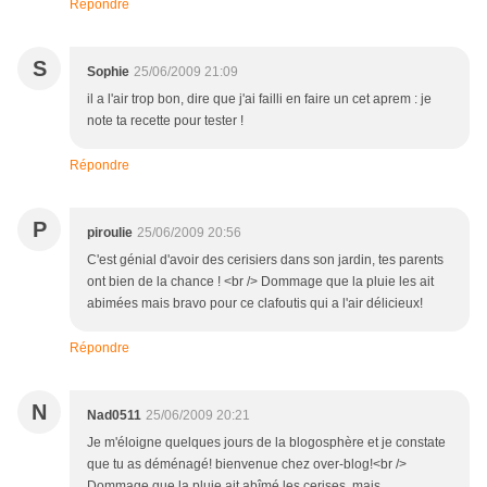
Répondre
S
Sophie
25/06/2009 21:09
il a l'air trop bon, dire que j'ai failli en faire un cet aprem : je
note ta recette pour tester !
Répondre
P
piroulie
25/06/2009 20:56
C'est génial d'avoir des cerisiers dans son jardin, tes parents
ont bien de la chance ! <br /> Dommage que la pluie les ait
abimées mais bravo pour ce clafoutis qui a l'air délicieux!
Répondre
N
Nad0511
25/06/2009 20:21
Je m'éloigne quelques jours de la blogosphère et je constate
que tu as déménagé! bienvenue chez over-blog!<br />
Dommage que la pluie ait abîmé les cerises, mais