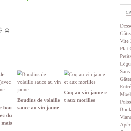
C
Dess
Gâte
Vite 
Plat
Petit
Légu
Sans
Gâte
Entr
Coq au vin jaune e
Moel
Boudins de volaille
t aux morilles
Pois
e bou
sauce au vin jaune
Boul
vec du
Vian
 mais
Apéri