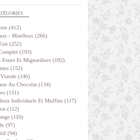
ATÉGORIES
erts
(412)
aux - Moelleux
(266)
Fait
(252)
 Complet
(193)
s Fours Et Mignardises
(182)
mes
(152)
 Viande
(146)
aux Au Chocolat
(134)
ées
(131)
leux Individuels Et Muffins
(117)
son
(112)
ange
(110)
de
(97)
tif
(94)