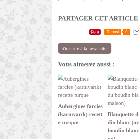
PARTAGER CET ARTICLE
Repost
0
S'inscrire à la newsletter
Vous aimerez aussi :
Aubergines farcies
(karnıyarık) recett
Blanquette d
e turque
din blanc (a
boudin blanc
on)