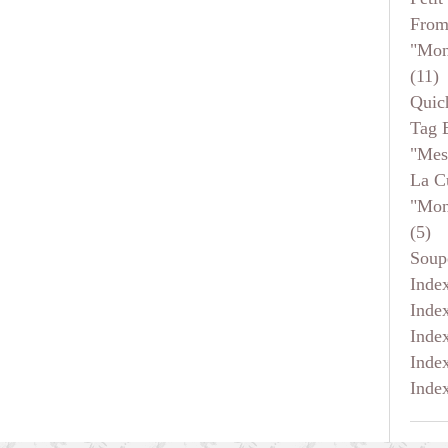
From
"mon
(11)
Quic
Tag 
"mes
La C
"mon
(5)
Soup
Inde
Inde
Inde
Inde
Inde