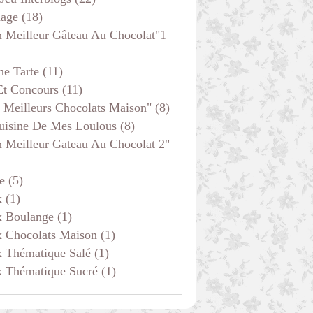
age
(18)
 Meilleur Gâteau Au Chocolat"1
he Tarte
(11)
Et Concours
(11)
 Meilleurs Chocolats Maison"
(8)
uisine De Mes Loulous
(8)
 Meilleur Gateau Au Chocolat 2"
e
(5)
x
(1)
x Boulange
(1)
x Chocolats Maison
(1)
x Thématique Salé
(1)
x Thématique Sucré
(1)