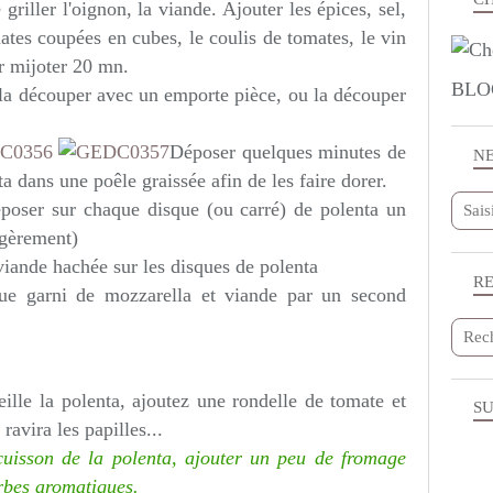
 griller l'oignon, la viande. Ajouter les épices, sel,
ates coupées en cubes, le coulis de tomates, le vin
r mijoter 20 mn.
BLO
, la découper avec un emporte pièce, ou la découper
Déposer quelques minutes de
N
 dans une poêle graissée afin de les faire dorer.
déposer sur chaque disque (ou carré) de polenta un
égèrement)
viande hachée sur les disques de polenta
R
ue garni de mozzarella et viande par un second
lle la polenta, ajoutez une rondelle de tomate et
SU
 ravira les papilles...
 cuisson de la polenta, ajouter un peu de fromage
rbes aromatiques.