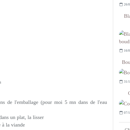
26/0
Bl
16/0
Bou
s
31/1
tions de l'emballage (pour moi 5 mn dans de l'eau
07/1
ans un plat, la lisser
e à la viande
CH