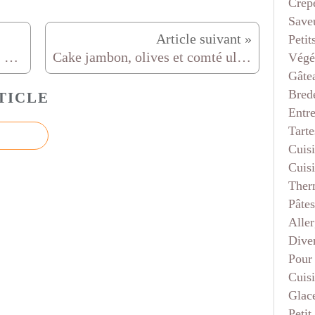
Crep
Saveu
Petit
pour les fans de noix de coco... deux essais coco pépites de chocolat
Cake jambon, olives et comté ultra moelleux
Végé
Gâte
Bred
TICLE
Entr
Tarte
Cuis
Cuis
Ther
Pâtes
Aller
Dive
Pour
Cuis
Glace
Petit