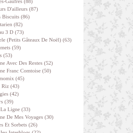
es-Gaufres
(88)
rs D'ailleurs
(87)
s Biscuits
(86)
tarien
(82)
au 3 D
(73)
ele (petits Gâteaux De Noël)
(63)
emets
(59)
s
(53)
ine Avec Des Restes
(52)
ine Franc Comtoise
(50)
momix
(45)
 Riz
(43)
gies
(42)
rs
(39)
 La Ligne
(33)
ine De Mes Voyages
(30)
s Et Sorbets
(26)
 Jeu Interblogs
(22)