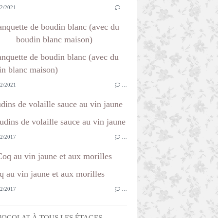
2/2021
…
anquette de boudin blanc (avec du
boudin blanc maison)
2/2021
…
dins de volaille sauce au vin jaune
2/2017
…
Coq au vin jaune et aux morilles
2/2017
…
OCOLAT À TOUS LES ÉTAGES