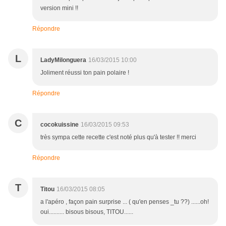
version mini !!
Répondre
L
LadyMilonguera
16/03/2015 10:00
Joliment réussi ton pain polaire !
Répondre
C
cocokuissine
16/03/2015 09:53
très sympa cette recette c'est noté plus qu'à tester !! merci
Répondre
T
Titou
16/03/2015 08:05
a l'apéro , façon pain surprise ... ( qu'en penses _tu ??) ......oh!
oui.......... bisous bisous, TITOU......