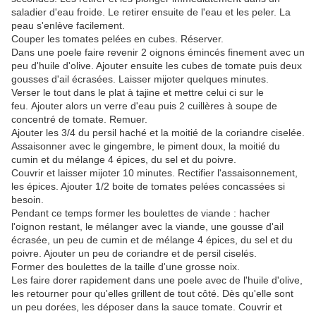
saladier d'eau froide. Le retirer ensuite de l'eau et les peler. La
peau s'enlève facilement.
Couper les tomates pelées en cubes. Réserver.
Dans une poele faire revenir 2 oignons émincés finement avec un
peu d'huile d'olive. Ajouter ensuite les cubes de tomate puis deux
gousses d'ail écrasées. Laisser mijoter quelques minutes.
Verser le tout dans le plat à tajine et mettre celui ci sur le
feu. Ajouter alors un verre d'eau puis 2 cuillères à soupe de
concentré de tomate. Remuer.
Ajouter les 3/4 du persil haché et la moitié de la coriandre ciselée.
Assaisonner avec le gingembre, le piment doux, la moitié du
cumin et du mélange 4 épices, du sel et du poivre.
Couvrir et laisser mijoter 10 minutes. Rectifier l'assaisonnement,
les épices. Ajouter 1/2 boite de tomates pelées concassées si
besoin.
Pendant ce temps former les boulettes de viande : hacher
l'oignon restant, le mélanger avec la viande, une gousse d'ail
écrasée, un peu de cumin et de mélange 4 épices, du sel et du
poivre. Ajouter un peu de coriandre et de persil ciselés.
Former des boulettes de la taille d'une grosse noix.
Les faire dorer rapidement dans une poele avec de l'huile d'olive,
les retourner pour qu'elles grillent de tout côté. Dès qu'elle sont
un peu dorées, les déposer dans la sauce tomate. Couvrir et