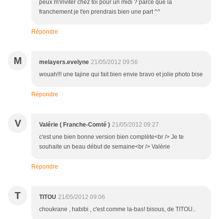
peux m'inviter chez toi pour un midi ? parce que là
franchement je t'en prendrais bien une part ^^
Répondre
M
melayers.evelyne
21/05/2012 09:56
wouah!!! une tajine qui fait bien envie bravo et jolie photo bise
Répondre
V
Valérie ( Franche-Comté )
21/05/2012 09:27
c'est une bien bonne version bien complète<br /> Je te
souhaite un beau début de semaine<br /> Valérie
Répondre
T
TITOU
21/05/2012 09:06
choukrane , habibi , c'est comme la-bas! bisous, de TITOU..