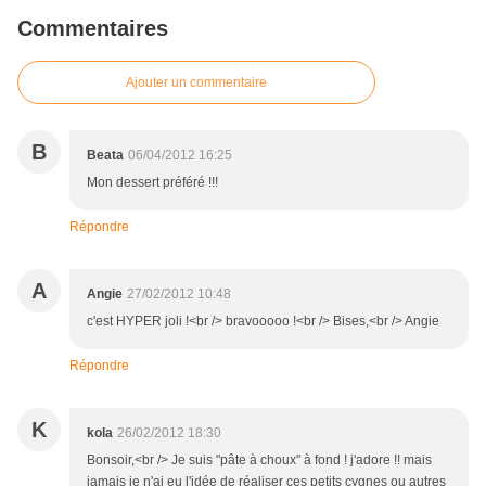
Commentaires
Ajouter un commentaire
B
Beata
06/04/2012 16:25
Mon dessert préféré !!!
Répondre
A
Angie
27/02/2012 10:48
c'est HYPER joli !<br /> bravooooo !<br /> Bises,<br /> Angie
Répondre
K
kola
26/02/2012 18:30
Bonsoir,<br /> Je suis "pâte à choux" à fond ! j'adore !! mais
jamais je n'ai eu l'idée de réaliser ces petits cygnes ou autres