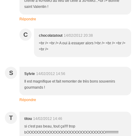
crème à 40%MG au lieu de celle à 30%MG...<br /> Bonne
saint Valentin !
Répondre
C
chocolatatout
14/02/2012 20:38
<br /> <br /> A oui à essayer alors !<br /> <br /> <br />
<br />
S
Sylvie
14/02/2012 14:56
Il est magnifique et fait remonter de très bons souvenirs
gourmands !
Répondre
T
titou
14/02/2012 14:46
si c'est pas beau, tout ça!!!! trop
bOOOOOOOOOOOOOOOOOOOOOOOOOOOOO!!!!!!!!!!!!!!