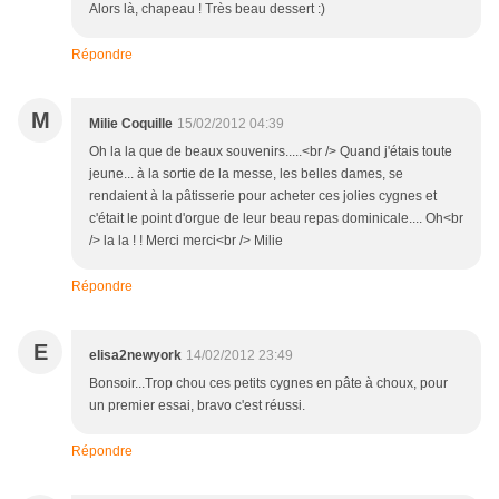
Alors là, chapeau ! Très beau dessert :)
Répondre
M
Milie Coquille
15/02/2012 04:39
Oh la la que de beaux souvenirs.....<br /> Quand j'étais toute
jeune... à la sortie de la messe, les belles dames, se
rendaient à la pâtisserie pour acheter ces jolies cygnes et
c'était le point d'orgue de leur beau repas dominicale.... Oh<br
/> la la ! ! Merci merci<br /> Milie
Répondre
E
elisa2newyork
14/02/2012 23:49
Bonsoir...Trop chou ces petits cygnes en pâte à choux, pour
un premier essai, bravo c'est réussi.
Répondre