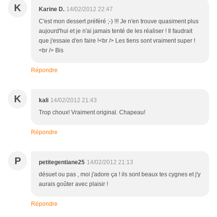
K
Karine D.
14/02/2012 22:47
C'est mon dessert préféré ;-) !!! Je n'en trouve quasiment plus
aujourd'hui et je n'ai jamais tenté de les réaliser ! Il faudrait
que j'essaie d'en faire !<br /> Les tiens sont vraiment super !
<br /> Bis
Répondre
K
kali
14/02/2012 21:43
Trop choux! Vraiment original. Chapeau!
Répondre
P
petitegentiane25
14/02/2012 21:13
désuet ou pas , moi j'adore ça ! ils sont beaux tes cygnes et j'y
aurais goûter avec plaisir !
Répondre