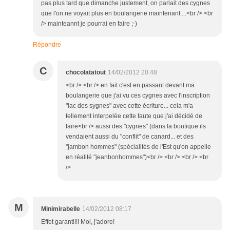
pas plus tard que dimanche justement, on parlait des cygnes
que l'on ne voyait plus en boulangerie maintenant ...<br /> <br
/> mainteannt je pourrai en faire ;-)
Répondre
C
chocolatatout
14/02/2012 20:48
<br /> <br /> en fait c'est en passant devant ma
boulangerie que j'ai vu ces cygnes avec l'inscription
"lac des sygnes" avec cette écriture... cela m'a
tellement interpelée cette faute que j'ai décidé de
faire<br /> aussi des "cygnes" (dans la boutique ils
vendaient aussi du "conflit" de canard... et des
"jambon hommes" (spécialités de l'Est qu'on appelle
en réalité "jeanbonhommes")<br /> <br /> <br /> <br
/>
M
Minimirabelle
14/02/2012 08:17
Effet garanti!!! Moi, j'adore!