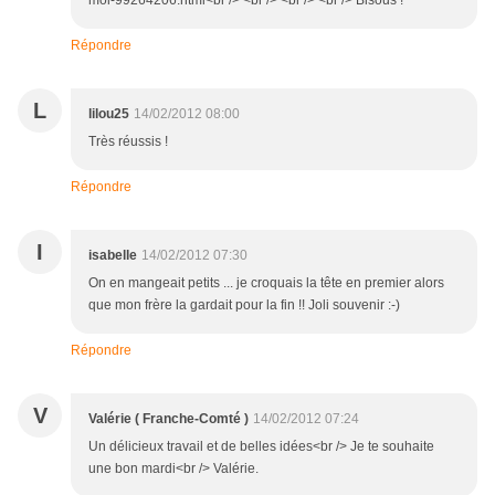
moi-99264206.html<br /> <br /> <br /> <br /> Bisous !
Répondre
L
lilou25
14/02/2012 08:00
Très réussis !
Répondre
I
isabelle
14/02/2012 07:30
On en mangeait petits ... je croquais la tête en premier alors
que mon frère la gardait pour la fin !! Joli souvenir :-)
Répondre
V
Valérie ( Franche-Comté )
14/02/2012 07:24
Un délicieux travail et de belles idées<br /> Je te souhaite
une bon mardi<br /> Valérie.