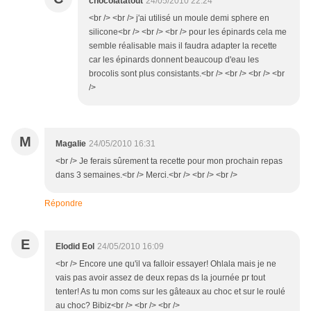
chocolatatout
24/05/2010 22:24
<br /> <br /> j'ai utilisé un moule demi sphere en
silicone<br /> <br /> <br /> pour les épinards cela me
semble réalisable mais il faudra adapter la recette
car les épinards donnent beaucoup d'eau les
brocolis sont plus consistants.<br /> <br /> <br /> <br
/>
M
Magalie
24/05/2010 16:31
<br /> Je ferais sûrement ta recette pour mon prochain repas
dans 3 semaines.<br /> Merci.<br /> <br /> <br />
Répondre
E
Elodid Eol
24/05/2010 16:09
<br /> Encore une qu'il va falloir essayer! Ohlala mais je ne
vais pas avoir assez de deux repas ds la journée pr tout
tenter! As tu mon coms sur les gâteaux au choc et sur le roulé
au choc? Bibiz<br /> <br /> <br />