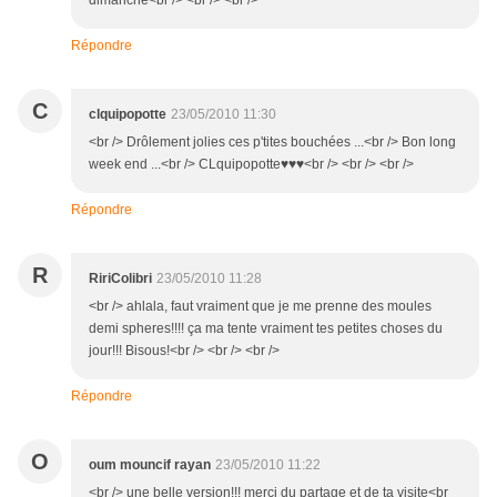
dimanche<br /> <br /> <br />
Répondre
C
clquipopotte
23/05/2010 11:30
<br /> Drôlement jolies ces p'tites bouchées ...<br /> Bon long
week end ...<br /> CLquipopotte♥♥♥<br /> <br /> <br />
Répondre
R
RiriColibri
23/05/2010 11:28
<br /> ahlala, faut vraiment que je me prenne des moules
demi spheres!!!! ça ma tente vraiment tes petites choses du
jour!!! Bisous!<br /> <br /> <br />
Répondre
O
oum mouncif rayan
23/05/2010 11:22
<br /> une belle version!!! merci du partage et de ta visite<br