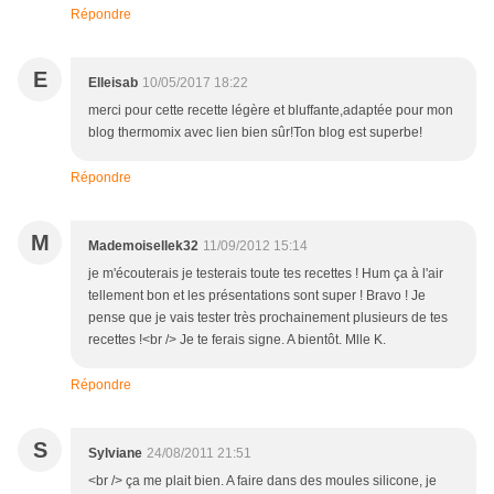
Répondre
E
Elleisab
10/05/2017 18:22
merci pour cette recette légère et bluffante,adaptée pour mon
blog thermomix avec lien bien sûr!Ton blog est superbe!
Répondre
M
Mademoisellek32
11/09/2012 15:14
je m'écouterais je testerais toute tes recettes ! Hum ça à l'air
tellement bon et les présentations sont super ! Bravo ! Je
pense que je vais tester très prochainement plusieurs de tes
recettes !<br /> Je te ferais signe. A bientôt. Mlle K.
Répondre
S
Sylviane
24/08/2011 21:51
<br /> ça me plait bien. A faire dans des moules silicone, je