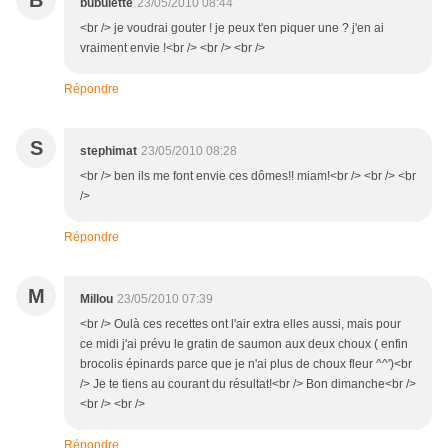
B
bubulette
23/05/2010 08:44
<br /> je voudrai gouter ! je peux t'en piquer une ? j'en ai
vraiment envie !<br /> <br /> <br />
Répondre
S
stephimat
23/05/2010 08:28
<br /> ben ils me font envie ces dômes!! miam!<br /> <br /> <br
/>
Répondre
M
Millou
23/05/2010 07:39
<br /> Oulà ces recettes ont l'air extra elles aussi, mais pour
ce midi j'ai prévu le gratin de saumon aux deux choux ( enfin
brocolis épinards parce que je n'ai plus de choux fleur ^^')<br
/> Je te tiens au courant du résultat!<br /> Bon dimanche<br />
<br /> <br />
Répondre