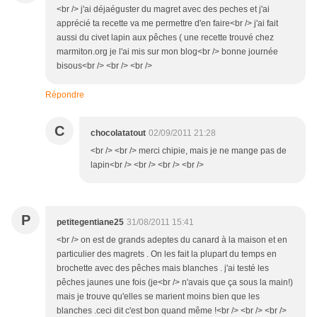
<br /> j'ai déjaéguster du magret avec des peches et j'ai
apprécié ta recette va me permettre d'en faire<br /> j'ai fait
aussi du civet lapin aux pêches ( une recette trouvé chez
marmiton.org je l'ai mis sur mon blog<br /> bonne journée
bisous<br /> <br /> <br />
Répondre
C
chocolatatout
02/09/2011 21:28
<br /> <br /> merci chipie, mais je ne mange pas de
lapin<br /> <br /> <br /> <br />
P
petitegentiane25
31/08/2011 15:41
<br /> on est de grands adeptes du canard à la maison et en
particulier des magrets . On les fait la plupart du temps en
brochette avec des pêches mais blanches . j'ai testé les
pêches jaunes une fois (je<br /> n'avais que ça sous la main!)
mais je trouve qu'elles se marient moins bien que les
blanches .ceci dit c'est bon quand même !<br /> <br /> <br />