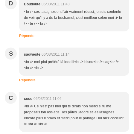
D
Doudoute
06/03/2011 11:43
<br /> ces lasagnes ont l'air vraiment réussi, je suis contente
de voir qu'il y a de la béchamel, c'est meilleur selon moi :)<br
/> <br /> <br />
Répondre
S
sagweste
06/03/2011 11:14
<br /> moi plat préféré là looolll<br /> bisou<br /> sag<br />
<br /> <br />
Répondre
C
coco
06/03/2011 11:06
<br /> Ce n'est pas moi qui te dirais non merci si tu me
proposais ton assiette , les pâtes j'adore et les lasagnes
encore plus !! bravo et merci pour le partage!! lol bizz coco<br
/> <br /> <br />