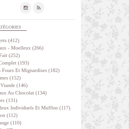
ATÉGORIES
erts
(412)
aux - Moelleux
(266)
Fait
(252)
 Complet
(193)
s Fours Et Mignardises
(182)
mes
(152)
 Viande
(146)
aux Au Chocolat
(134)
ées
(131)
leux Individuels Et Muffins
(117)
son
(112)
ange
(110)