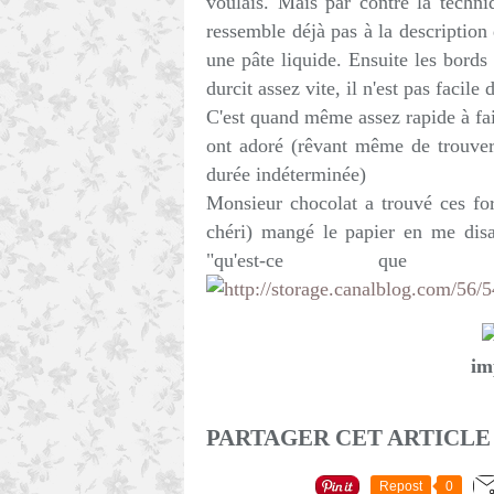
voulais. Mais par contre la techni
ressemble déjà pas à la description
une pâte liquide. Ensuite les bords 
durcit assez vite, il n'est pas facile 
C'est quand même assez rapide à fai
ont adoré (rêvant même de trouver
durée indéterminée)
Monsieur chocolat a trouvé ces fo
chéri) mangé le papier en me disa
"qu'est-ce qu
im
PARTAGER CET ARTICLE
Repost
0