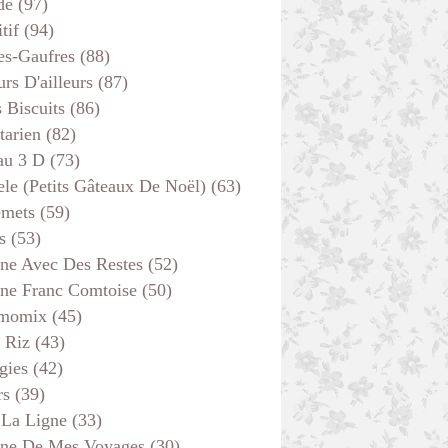
de
(97)
tif
(94)
es-Gaufres
(88)
rs D'ailleurs
(87)
s Biscuits
(86)
tarien
(82)
au 3 D
(73)
ele (petits Gâteaux De Noël)
(63)
emets
(59)
s
(53)
ine Avec Des Restes
(52)
ine Franc Comtoise
(50)
momix
(45)
 Riz
(43)
gies
(42)
rs
(39)
 La Ligne
(33)
ine De Mes Voyages
(30)