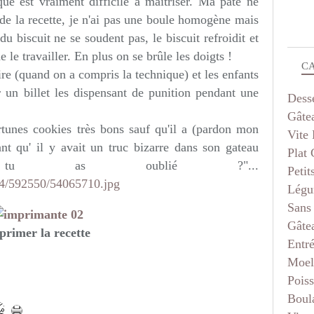
que est vraiment difficile à maîtriser. Ma pâte ne
 de la recette, je n'ai pas une boule homogène mais
du biscuit ne se soudent pas, le biscuit refroidit et
de le travailler. En plus on se brûle les doigts !
C
re (quand on a compris la technique) et les enfants
 un billet les dispensant de punition pendant une
Dess
Gâte
rtunes cookies très bons sauf qu'il a (pardon mon
Vite 
nt qu' il y avait un truc bizarre dans son gateau
Plat
e tu as oublié ?"...
Petit
Légu
Sans
Gâte
primer la recette
Entr
Moel
Pois
Boul