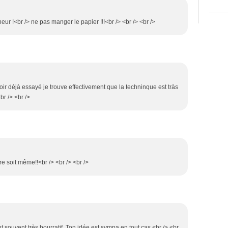
eur !<br /> ne pas manger le papier !!!<br /> <br /> <br />
voir déjà essayé je trouve effectivement que la techninque est tràs
<br /> <br />
re soit même!!<br /> <br /> <br />
t souvent très bourratif. Ton idée est sympa en tout cas.<br /> <br