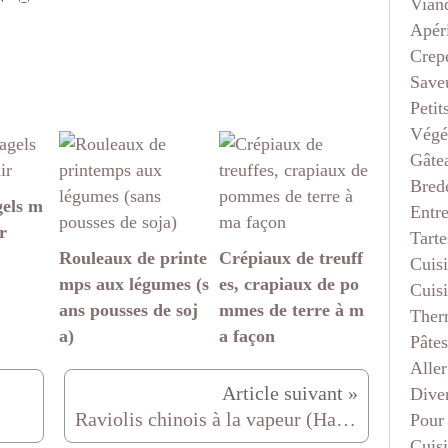
Vian
Apéri
Crep
Saveu
Petit
Végé
Gâte
Bred
gels m
Entr
r
Tarte
Rouleaux de printe
Crépiaux de treuff
Cuis
mps aux légumes (s
es, crapiaux de po
Cuis
ans pousses de soj
mmes de terre à m
Ther
a)
a façon
Pâtes
Aller
Dive
Raviolis chinois à la vapeur (Ha cao) au poulet à ma façon
Pour
Cuis