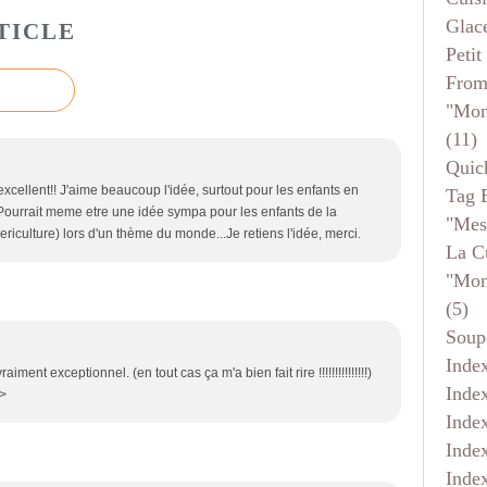
Glace
TICLE
Petit
From
"mon
(11)
Quic
xcellent!! J'aime beaucoup l'idée, surtout pour les enfants en
Tag 
Pourrait meme etre une idée sympa pour les enfants de la
"mes
uericulture) lors d'un thème du monde...Je retiens l'idée, merci.
La C
"mon
(5)
Soup
Inde
aiment exceptionnel. (en tout cas ça m'a bien fait rire !!!!!!!!!!!!!!!)
Inde
/>
Inde
Inde
Inde