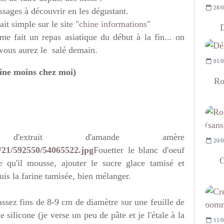
28/0
ssages à découvrir en les dégustant.
it simple sur le site "
chine informations
"
D
e fait un repas asiatique du début à la fin... on
 vous aurez le salé demain.
01/0
eine moins chez moi)
Ro
 d'extrait d'amande amère
20/0
Fouetter le blanc d'oeuf
C
 qu'il mousse, ajouter le sucre glace tamisé et
uis la farine tamisée, bien mélanger.
assez fins de 8-9 cm de diamètre sur une feuille de
e silicone (je verse un peu de pâte et je l'étale à la
11/0