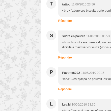
T
tattoo
11/06/2010 23:56
<br /> j'adore ces biscuits porte-bonh
Répondre
S
sucre en poudre
11/06/2010 06:53
<br /> Ils sont assez réussis! pour a
difficile à maitriser.<br /> iza:)<br /> 
Répondre
P
Payette6202
11/06/2010 00:15
<br /> C'est sympa de pouvoir les fai
Répondre
L
Lea.M
10/06/2010 23:30
<br /> C'est vrai que ces gâteaux son