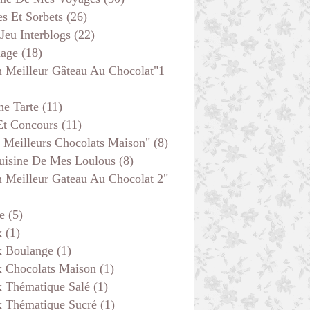
s Et Sorbets
(26)
 Jeu Interblogs
(22)
age
(18)
 Meilleur Gâteau Au Chocolat"1
he Tarte
(11)
Et Concours
(11)
 Meilleurs Chocolats Maison"
(8)
uisine De Mes Loulous
(8)
 Meilleur Gateau Au Chocolat 2"
e
(5)
x
(1)
x Boulange
(1)
x Chocolats Maison
(1)
x Thématique Salé
(1)
x Thématique Sucré
(1)