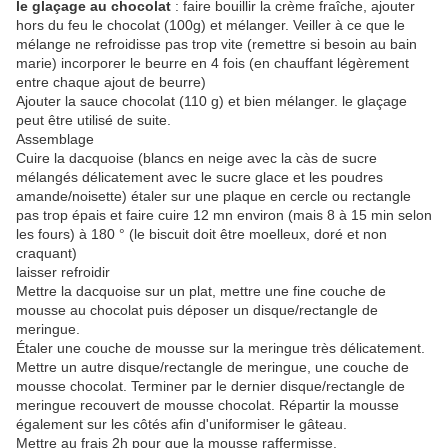
le glaçage au chocolat
: faire bouillir la crème fraîche, ajouter
hors du feu le chocolat (100g) et mélanger. Veiller à ce que le
mélange ne refroidisse pas trop vite (remettre si besoin au bain
marie) incorporer le beurre en 4 fois (en chauffant légèrement
entre chaque ajout de beurre)
Ajouter la sauce chocolat (110 g) et bien mélanger. le glaçage
peut être utilisé de suite.
Assemblage
Cuire la dacquoise (blancs en neige avec la càs de sucre
mélangés délicatement avec le sucre glace et les poudres
amande/noisette) étaler sur une plaque en cercle ou rectangle
pas trop épais et faire cuire 12 mn environ (mais 8 à 15 min selon
les fours) à 180 ° (le biscuit doit être moelleux, doré et non
craquant)
laisser refroidir
Mettre la dacquoise sur un plat, mettre une fine couche de
mousse au chocolat puis déposer un disque/rectangle de
meringue.
Étaler une couche de mousse sur la meringue très délicatement.
Mettre un autre disque/rectangle de meringue, une couche de
mousse chocolat. Terminer par le dernier disque/rectangle de
meringue recouvert de mousse chocolat. Répartir la mousse
également sur les côtés afin d'uniformiser le gâteau.
Mettre au frais 2h pour que la mousse raffermisse.