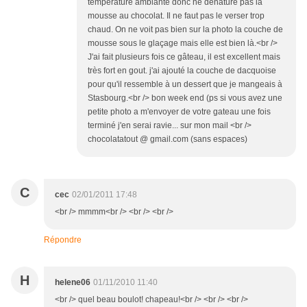
température ambiante donc ne dénature pas la
mousse au chocolat. Il ne faut pas le verser trop
chaud. On ne voit pas bien sur la photo la couche de
mousse sous le glaçage mais elle est bien là.<br />
J'ai fait plusieurs fois ce gâteau, il est excellent mais
très fort en gout. j'ai ajouté la couche de dacquoise
pour qu'il ressemble à un dessert que je mangeais à
Stasbourg.<br /> bon week end (ps si vous avez une
petite photo a m'envoyer de votre gateau une fois
terminé j'en serai ravie... sur mon mail <br />
chocolatatout @ gmail.com (sans espaces)
C
cec
02/01/2011 17:48
<br /> mmmm<br /> <br /> <br />
Répondre
H
helene06
01/11/2010 11:40
<br /> quel beau boulot! chapeau!<br /> <br /> <br />