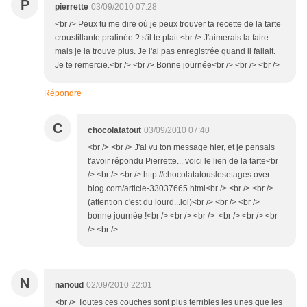
P
pierrette
03/09/2010 07:28
<br /> Peux tu me dire où je peux trouver ta recette de la tarte
croustillante pralinée ? s'il te plait.<br /> J'aimerais la faire
mais je la trouve plus. Je l'ai pas enregistrée quand il fallait.
Je te remercie.<br /> <br /> Bonne journée<br /> <br /> <br />
Répondre
C
chocolatatout
03/09/2010 07:40
<br /> <br /> J'ai vu ton message hier, et je pensais
t'avoir répondu Pierrette... voici le lien de la tarte<br
/> <br /> <br /> http://chocolatatouslesetages.over-
blog.com/article-33037665.html<br /> <br /> <br />
(attention c'est du lourd...lol)<br /> <br /> <br />
bonne journée !<br /> <br /> <br /> <br /> <br /> <br
/> <br />
N
nanoud
02/09/2010 22:01
<br /> Toutes ces couches sont plus terribles les unes que les