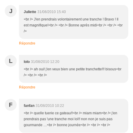
J
Juliette
31/08/2010 15:40
<br /> J'en prendrais volontairement une tranche ! Bravo ! Il
est magnifique!<br /> <br /> Bonne après midi<br /> <br /> <br
/>
Répondre
L
lolo
31/08/2010 12:20
<br /> ah oui! j'en veux bien une petite tranchette!!! bisous<br
/> <br /> <br />
Répondre
F
fanfan
31/08/2010 10:22
<br /> quelle tuerie ce gateau!!<br /> miam miam<br /> j'en
prendrais pas 'une tranche moi lol!! non non je suis pas
gourmande ....<br /> bonne journée<br /> <br /> <br />