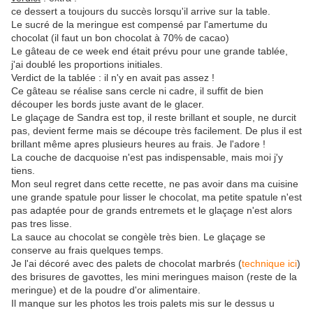
ce dessert a toujours du succès lorsqu'il arrive sur la table.
Le sucré de la meringue est compensé par l'amertume du
chocolat (il faut un bon chocolat à 70% de cacao)
Le gâteau de ce week end était prévu pour une grande tablée,
j'ai doublé les proportions initiales.
Verdict de la tablée : il n'y en avait pas assez !
Ce gâteau se réalise sans cercle ni cadre, il suffit de bien
découper les bords juste avant de le glacer.
Le glaçage de Sandra est top, il reste brillant et souple, ne durcit
pas, devient ferme mais se découpe très facilement. De plus il est
brillant même apres plusieurs heures au frais. Je l'adore !
La couche de dacquoise n'est pas indispensable, mais moi j'y
tiens.
Mon seul regret dans cette recette, ne pas avoir dans ma cuisine
une grande spatule pour lisser le chocolat, ma petite spatule n'est
pas adaptée pour de grands entremets et le glaçage n'est alors
pas tres lisse.
La sauce au chocolat se congèle très bien. Le glaçage se
conserve au frais quelques temps.
Je l'ai décoré avec des palets de chocolat marbrés (
technique ici
)
des brisures de gavottes, les mini meringues maison (reste de la
meringue) et de la poudre d'or alimentaire.
Il manque sur les photos les trois palets mis sur le dessus u