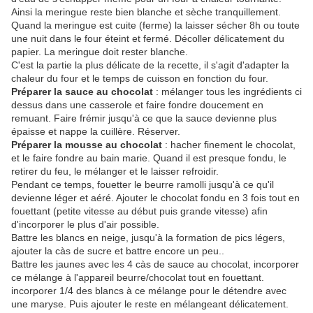
Ainsi la meringue reste bien blanche et sèche tranquillement.
Quand la meringue est cuite (ferme) la laisser sécher 8h ou toute
une nuit dans le four éteint et fermé. Décoller délicatement du
papier. La meringue doit rester blanche.
C'est la partie la plus délicate de la recette, il s'agit d'adapter la
chaleur du four et le temps de cuisson en fonction du four.
Préparer la sauce au chocolat
: mélanger tous les ingrédients ci
dessus dans une casserole et faire fondre doucement en
remuant. Faire frémir jusqu'à ce que la sauce devienne plus
épaisse et nappe la cuillère. Réserver.
Préparer la mousse au chocolat
: hacher finement le chocolat,
et le faire fondre au bain marie. Quand il est presque fondu, le
retirer du feu, le mélanger et le laisser refroidir.
Pendant ce temps, fouetter le beurre ramolli jusqu'à ce qu'il
devienne léger et aéré. Ajouter le chocolat fondu en 3 fois tout en
fouettant (petite vitesse au début puis grande vitesse) afin
d'incorporer le plus d'air possible.
Battre les blancs en neige, jusqu'à la formation de pics légers,
ajouter la càs de sucre et battre encore un peu..
Battre les jaunes avec les 4 càs de sauce au chocolat, incorporer
ce mélange à l'appareil beurre/chocolat tout en fouettant.
incorporer 1/4 des blancs à ce mélange pour le détendre avec
une maryse. Puis ajouter le reste en mélangeant délicatement.