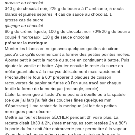
mousse au chocolat
340 g de chocolat noir, 225 g de beurre à t° ambiante, 5 oeufs
blancs et jaunes séparés, 4 càs de sauce au chocolat, 1
grosse càs de sucre
glaçage au chocolat
80 g de crème liquide, 100 g de chocolat noir 70% 20 g de beurre
coupé 4 morceaux, 110 g de sauce chocolat
préparer la meringue
Monter les blancs en neige avec quelques gouttes de citron
jusqu'à ce qu'ils commencent à former des petites pointes molles.
Ajouter petit à petit la moitié du sucre en continuant à battre. Puis
ajouter la vanille et battre. Ajouter ensuite le reste du sucre en
mélangeant alors à la maryse délicatement mais rapidement.
Préchauffer le four à 80° préparer 3 plaques de cuisson
recouvertes de papier sulfurisé où l'on aura tracé sur chaque
feuille la forme de la meringue (rectangle, cercle)
Étaler la meringue à l'aide d'une poche à douille ou à la spatule
(ce que j'ai fait) j'ai fait des couches fines (quelques mm
d'épaisseur) il me restait de la meringue j'ai fait des petites
meringues pour décorer.
Mettre au four et laisser SÉCHER pendant 2h voire plus. La
recette disait 1h30 à 2h, (mes meringues sont restées 2h à 80°)
la porte du four doit être entrouverte pour permettre à la vapeur
d'eau de s'échapper même pour un four à chaleur tournante.