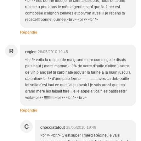
<br /> trés bonne idée je ne connaisais pas, nous on a une
recette u peu dans le même genre, sauf que la farce est
composée d'oignon tomates et poivron aussi!!! je retiens ta
recette!!! bonne journée,<br /> <br /> <br />
Répondre
R
regine
28/05/2010 19:45
<br /> voila la recette de ma grand mere comme je le disais
plus haut ( merci maman) : 3/4 de verre d'huile d'olive 1 verre
de vin blanc sel bi carbinate ajouter la farine a la main jusqu'a
obtention<br /> d'une pate ferme ................ avec ca debrouille
toi voila c'est tout ce que j'ai pu avoir ! je sais aussi que ma
grand mere les faisait frire !! elle appelait ca " les pastissets"
voila<br /> !!!!!!!!!!!!<br /> <br /> <br />
Répondre
C
chocolatatout
28/05/2010 19:49
<br /> <br /> C'est super ! merci Régine, je vais