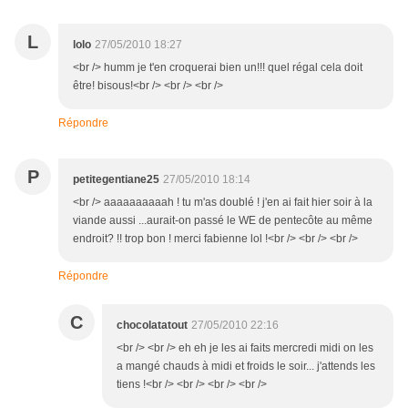
L
lolo
27/05/2010 18:27
<br /> humm je t'en croquerai bien un!!! quel régal cela doit
être! bisous!<br /> <br /> <br />
Répondre
P
petitegentiane25
27/05/2010 18:14
<br /> aaaaaaaaaah ! tu m'as doublé ! j'en ai fait hier soir à la
viande aussi ...aurait-on passé le WE de pentecôte au même
endroit? !! trop bon ! merci fabienne lol !<br /> <br /> <br />
Répondre
C
chocolatatout
27/05/2010 22:16
<br /> <br /> eh eh je les ai faits mercredi midi on les
a mangé chauds à midi et froids le soir... j'attends les
tiens !<br /> <br /> <br /> <br />