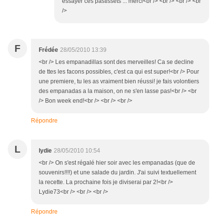
essayer ces pastissets ... merci<br /> <br /> <br /> <br
/>
F
Frédée
28/05/2010 13:39
<br /> Les empanadillas sont des merveilles! Ca se decline
de ttes les facons possibles, c'est ca qui est super!<br /> Pour
une premiere, tu les as vraiment bien réussi! je fais volontiers
des empanadas a la maison, on ne s'en lasse pas!<br /> <br
/> Bon week end!<br /> <br /> <br />
Répondre
L
lydie
28/05/2010 10:54
<br /> On s'est régalé hier soir avec les empanadas (que de
souvenirs!!!!) et une salade du jardin. J'ai suivi textuellement
la recette. La prochaine fois je diviserai par 2!<br />
Lydie73<br /> <br /> <br />
Répondre