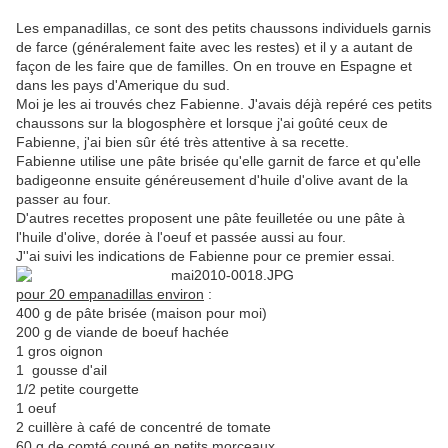
Les empanadillas, ce sont des petits chaussons individuels garnis
de farce (généralement faite avec les restes) et il y a autant de
façon de les faire que de familles. On en trouve en Espagne et
dans les pays d'Amerique du sud.
Moi je les ai trouvés chez Fabienne. J'avais déjà repéré ces petits
chaussons sur la blogosphère et lorsque j'ai goûté ceux de
Fabienne, j'ai bien sûr été très attentive à sa recette.
Fabienne utilise une pâte brisée qu'elle garnit de farce et qu'elle
badigeonne ensuite généreusement d'huile d'olive avant de la
passer au four.
D'autres recettes proposent une pâte feuilletée ou une pâte à
l'huile d'olive, dorée à l'oeuf et passée aussi au four.
J''ai suivi les indications de Fabienne pour ce premier essai.
pour 20 empanadillas environ
:
400 g de pâte brisée (maison pour moi)
200 g de viande de boeuf hachée
1 gros oignon
1 gousse d'ail
1/2 petite courgette
1 oeuf
2 cuillère à café de concentré de tomate
60 g de comté coupé en petits morceaux.