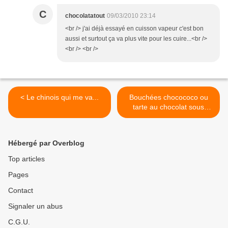
C
chocolatatout
09/03/2010 23:14
<br /> j'ai déjà essayé en cuisson vapeur c'est bon
aussi et surtout ça va plus vite pour les cuire...<br />
<br /> <br />
< Le chinois qui me va...
Bouchées chocococo ou
tarte au chocolat sous
mousse noix de coco >
Hébergé par Overblog
Top articles
Pages
Contact
Signaler un abus
C.G.U.