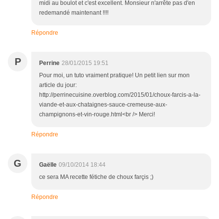
midi au boulot et c'est excellent. Monsieur n'arrête pas d'en
redemandé maintenant !!!!
Répondre
P
Perrine
28/01/2015 19:51
Pour moi, un tuto vraiment pratique! Un petit lien sur mon
article du jour:
http://perrinecuisine.overblog.com/2015/01/choux-farcis-a-la-
viande-et-aux-chataignes-sauce-cremeuse-aux-
champignons-et-vin-rouge.html<br /> Merci!
Répondre
G
Gaëlle
09/10/2014 18:44
ce sera MA recette fétiche de choux farçis ;)
Répondre