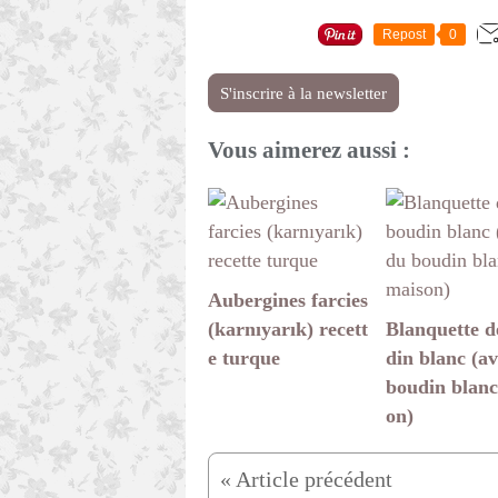
Repost
0
S'inscrire à la newsletter
Vous aimerez aussi :
Aubergines farcies
(karnıyarık) recett
Blanquette d
e turque
din blanc (a
boudin blanc
on)