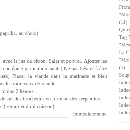
From
"mon
(11)
Quic
 paprika, au choix)
Tag 
"mes
La C
"mon
avec le jus de citron. Saler et poivrer. Ajouter les
(5)
 une épice particulière seule) Ne pas hésiter à être
Soup
sie(s) Placer la viande dans la marinade et bien
Inde
tous les morceaux de viande.
Inde
u moins 2 heures.
Inde
de sur des brochettes en formant des serpentins.
Inde
s (retourner à mi cuisson)
Inde
immédiatement.