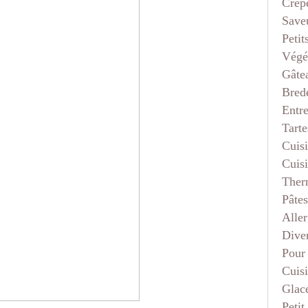
Crep
Saveu
Petit
Végé
Gâte
Bred
Entr
Tarte
Cuis
Cuis
Ther
Pâtes
Aller
Dive
Pour
Cuis
Glace
Petit