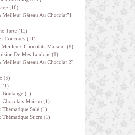
age
(18)
 Meilleur Gâteau Au Chocolat"1
he Tarte
(11)
Et Concours
(11)
 Meilleurs Chocolats Maison"
(8)
uisine De Mes Loulous
(8)
 Meilleur Gateau Au Chocolat 2"
e
(5)
x
(1)
x Boulange
(1)
x Chocolats Maison
(1)
x Thématique Salé
(1)
x Thématique Sucré
(1)