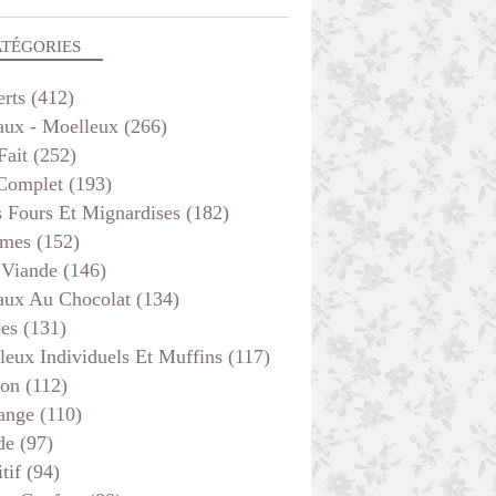
ATÉGORIES
erts
(412)
aux - Moelleux
(266)
Fait
(252)
 Complet
(193)
s Fours Et Mignardises
(182)
mes
(152)
 Viande
(146)
aux Au Chocolat
(134)
ées
(131)
leux Individuels Et Muffins
(117)
son
(112)
ange
(110)
de
(97)
tif
(94)