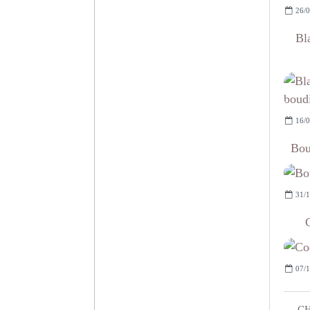
26/0
Bl
16/0
Bou
31/1
07/1
CH