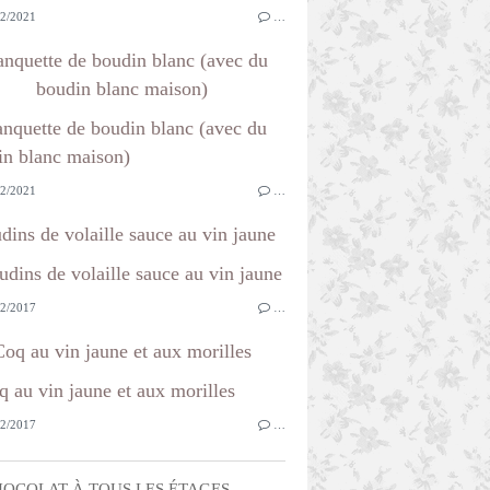
2/2021
…
anquette de boudin blanc (avec du
boudin blanc maison)
2/2021
…
dins de volaille sauce au vin jaune
2/2017
…
Coq au vin jaune et aux morilles
2/2017
…
OCOLAT À TOUS LES ÉTAGES