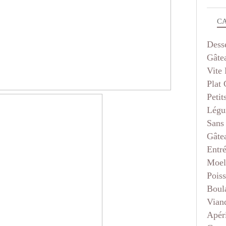
C
Dess
Gâte
Vite 
Plat
Petit
Légu
Sans
Gâte
Entr
Moel
Pois
Boul
Vian
Apéri