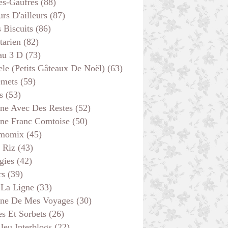
es-Gaufres
(88)
rs D'ailleurs
(87)
s Biscuits
(86)
tarien
(82)
au 3 D
(73)
ele (petits Gâteaux De Noël)
(63)
emets
(59)
s
(53)
ine Avec Des Restes
(52)
ine Franc Comtoise
(50)
momix
(45)
 Riz
(43)
gies
(42)
rs
(39)
 La Ligne
(33)
ine De Mes Voyages
(30)
s Et Sorbets
(26)
 Jeu Interblogs
(22)