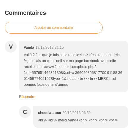
Commentaires
Ajouter un commentaire
V
Vanda
19/12/2013 21:15
Voilà 2 fois que je fais cette recette<br /> c'est trop bon !!!!<br
/> je te fais un clin d'oeil sur ma page facebook avec cette
recette https://www.facebook.com/photo.php?
fbid=557651464321308&set=a.366020896817700.91188.36
0145977405192&type=1&theater<br /> <br /> MERCI ...et
bonnes fetes de fin d'année
Répondre
C
chocolatatout
20/12/2013 06:52
<br /> <br /> merci Vanda<br /> <br /> <br /> <br />