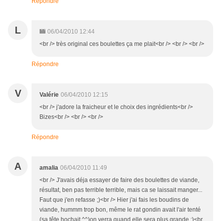
Répondre
L
lili
06/04/2010 12:44
<br /> très original ces boulettes ça me plait<br /> <br /> <br />
Répondre
V
Valérie
06/04/2010 12:15
<br /> j'adore la fraicheur et le choix des ingrédients<br />
Bizes<br /> <br /> <br />
Répondre
A
amalia
06/04/2010 11:49
<br /> J'avais déja essayer de faire des boulettes de viande,
résultat, ben pas terrible terrible, mais ca se laissait manger...
Faut que j'en refasse ;)<br /> Hier j'ai fais les boudins de
viande, hummm trop bon, même le rat gondin avait l'air tenté
(sa tête hochait ^^)on verra quand elle sera plus grande ;)<br