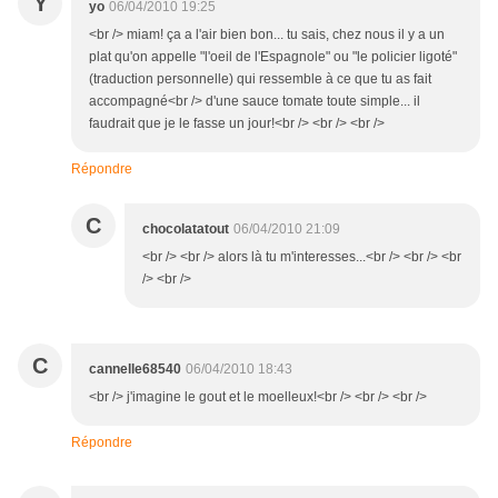
Y
yo
06/04/2010 19:25
<br /> miam! ça a l'air bien bon... tu sais, chez nous il y a un
plat qu'on appelle "l'oeil de l'Espagnole" ou "le policier ligoté"
(traduction personnelle) qui ressemble à ce que tu as fait
accompagné<br /> d'une sauce tomate toute simple... il
faudrait que je le fasse un jour!<br /> <br /> <br />
Répondre
C
chocolatatout
06/04/2010 21:09
<br /> <br /> alors là tu m'interesses...<br /> <br /> <br
/> <br />
C
cannelle68540
06/04/2010 18:43
<br /> j'imagine le gout et le moelleux!<br /> <br /> <br />
Répondre