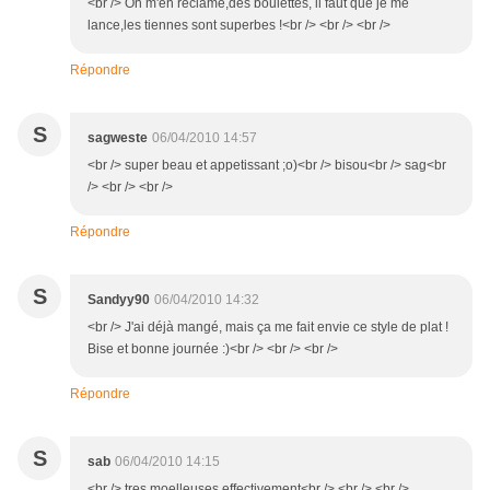
<br /> On m'en réclame,des boulettes, il faut que je me
lance,les tiennes sont superbes !<br /> <br /> <br />
Répondre
S
sagweste
06/04/2010 14:57
<br /> super beau et appetissant ;o)<br /> bisou<br /> sag<br
/> <br /> <br />
Répondre
S
Sandyy90
06/04/2010 14:32
<br /> J'ai déjà mangé, mais ça me fait envie ce style de plat !
Bise et bonne journée :)<br /> <br /> <br />
Répondre
S
sab
06/04/2010 14:15
<br /> tres moelleuses effectivement<br /> <br /> <br />