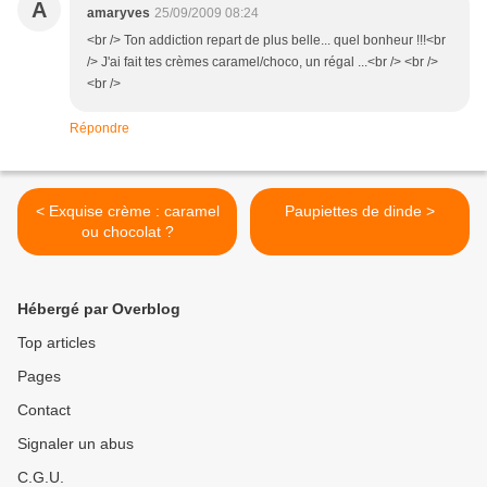
A
amaryves
25/09/2009 08:24
<br /> Ton addiction repart de plus belle... quel bonheur !!!<br
/> J'ai fait tes crèmes caramel/choco, un régal ...<br /> <br />
<br />
Répondre
< Exquise crème : caramel
Paupiettes de dinde >
ou chocolat ?
Hébergé par Overblog
Top articles
Pages
Contact
Signaler un abus
C.G.U.