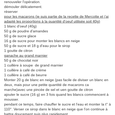
renouveler l'opération.
démouler délicatement.
réserver
pour les macarons (je suis partie de la recette de Mercotte et j'ai
adapté les proportions à la quantité d'oeuf utilisée soit 40g)
1 blanc d'oeuf (40g)
50 g de poudre d'amandes
50 g de sucre glace
16 g de sucre pour monter les blancs en neige
50 g de sucre et 18 g d'eau pour le sirop
1 goutte de citron
ganache au grand marnier
50 g de chocolat noir
1 cuillère à soupe de grand marnier
1 cuillère à café de crème
1 cuillère à café de beurre
Monter 20 g de blanc en neige (pas facile de diviser un blanc en
deux, mais pour une petite quantité de macarons ca
marche)avec une pincée de sel et uen goutte de citron
ajouter le sucre (16 g) en 3 fois quand les blancs commencent à
mousser.
pendant ce temps, faire chauffer le sucre et l'eau et monter la t° à
110°. Verser ce sirop dans le blanc en neige que l'on continue à
battre doucement puis plus rapidement.