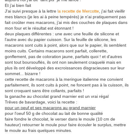
Et j'ai bien fait
J'ai suivi presque à la lettre
la recette de Mercotte
, j'ai fait vieillir
mes blancs (je les ai à peine tempérés) je n'ai pratiquement pas
fait croûter mes macarons, j'ai mis des couches de plaques dans
mon four et le résultat est étonnant !
deux plaques différentes : une avec une feuille de silicone et
l'autre avec du papier cuisson. Sur la feuille de silicone, les
macarons sont cuits à point, alors que sur le papier, ils semblent
moins cuits. Certains macarons sont parfait, collerette,
gonflement, pas de coloration jaune, parfaits quoi ! et d'autres
sont tout boursouflés, ils ont non seulement craquelé mais en
plus ils ont développé des excroissances disgracieuses sur leur
sommet... bizarre !
cette recette de macarons à la meringue italienne me convient
parfaitement, ils sont cuits à point, ne foncent pas à la cuisson, ils
sont croquant sans être collants, parfaits !
la ganache au chocolat grand marnier est un vrai régal
Trêves de bavardage, voici la recette :
pour un oeuf et ses macarons au grand marnier
pour l'oeuf 50 g de chocolat au lait de bonne qualité
faire fondre le chocolat, le verser dans le moule (10 cm de
hauteur) retourner le moule pour faire écouler le surplus, mettre
le moule au frais quelques minutes.