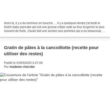
Alors là, il y a du bonheur en bouche…. Il y a quelques temps j'ai testé le
Dutch baby pancake qui est une grosse crêpe cuite au four et garnie le plus
souvent de fruits. J'avais fait une version aux pommes qui a eu beaucoup de
succès à la maison. J'ai...
Gratin de pâtes à la cancoillotte (recette pour
utiliser des restes)
Publié le 03/05/2020 à 07:09
Par
madame chocolat