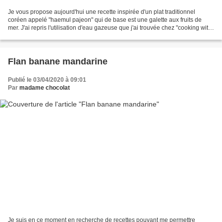
Je vous propose aujourd'hui une recette inspirée d'un plat traditionnel
coréen appelé "haemul pajeon" qui de base est une galette aux fruits de
mer. J'ai repris l'utilisation d'eau gazeuse que j'ai trouvée chez "cooking with
Morgane" et j'ai vraiment...
Flan banane mandarine
Publié le 03/04/2020 à 09:01
Par
madame chocolat
Je suis en ce moment en recherche de recettes pouvant me permettre