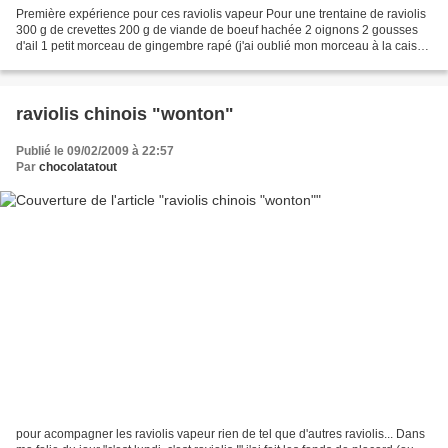
Première expérience pour ces raviolis vapeur Pour une trentaine de raviolis
300 g de crevettes 200 g de viande de boeuf hachée 2 oignons 2 gousses
d'ail 1 petit morceau de gingembre rapé (j'ai oublié mon morceau à la caisse
du supermarché, j'ai du me...
raviolis chinois "wonton"
Publié le 09/02/2009 à 22:57
Par
chocolatatout
pour acompagner les raviolis vapeur rien de tel que d'autres raviolis... Dans