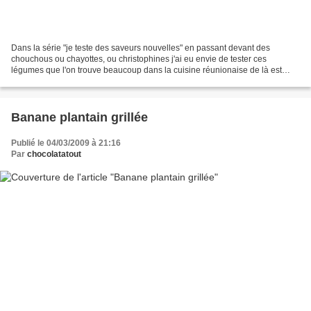
Dans la série "je teste des saveurs nouvelles" en passant devant des
chouchous ou chayottes, ou christophines j'ai eu envie de tester ces
légumes que l'on trouve beaucoup dans la cuisine réunionaise de là est
venu mon gratin de chouchou 1kg de chouchous...
Banane plantain grillée
Publié le 04/03/2009 à 21:16
Par
chocolatatout