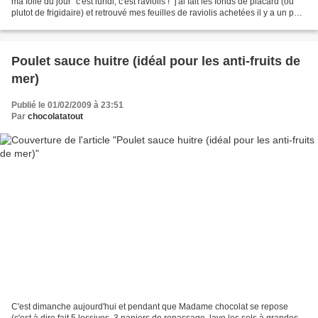
ma folie du jour "c'est lundi, c'est raviolis !" j'ai fait les fonds de placard (ou
plutot de frigidaire) et retrouvé mes feuilles de raviolis achetées il y a un petit
moment......
Poulet sauce huitre (idéal pour les anti-fruits de
mer)
Publié le 01/02/2009 à 23:51
Par
chocolatatout
C'est dimanche aujourd'hui et pendant que Madame chocolat se repose
(c'est à dire fait 5 lessives, 3 paniers de repassage, lave les sols à grandes