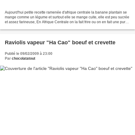
Aujourd'hui petite recette ramenée d'afrique centrale la banane plantain se
mange comme un légume et surtout elle se mange cuite, elle est peu sucrée
et assez farineuse, En Afrique Centrale on la fait frire ou on en fait une purée
très compacte qui accompagne...
Raviolis vapeur "Ha Cao" boeuf et crevette
Publié le 09/02/2009 à 23:00
Par
chocolatatout