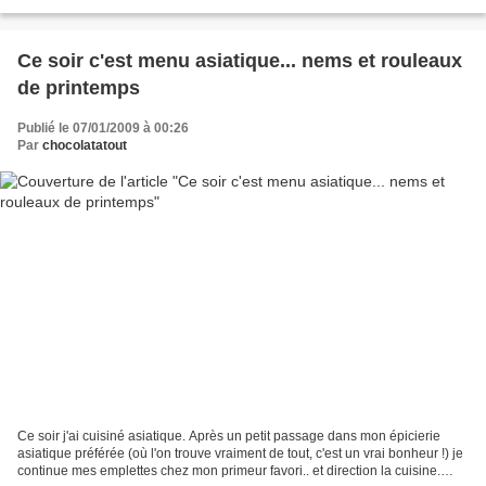
printemps) moi je...
Ce soir c'est menu asiatique... nems et rouleaux
de printemps
Publié le 07/01/2009 à 00:26
Par
chocolatatout
Ce soir j'ai cuisiné asiatique. Après un petit passage dans mon épicierie
asiatique préférée (où l'on trouve vraiment de tout, c'est un vrai bonheur !) je
continue mes emplettes chez mon primeur favori.. et direction la cuisine.