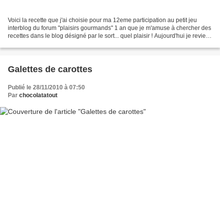
Voici la recette que j'ai choisie pour ma 12eme participation au petit jeu
interblog du forum "plaisirs gourmands" 1 an que je m'amuse à chercher des
recettes dans le blog désigné par le sort... quel plaisir ! Aujourd'hui je reviens
de chez Annebetty...
Galettes de carottes
Publié le 28/11/2010 à 07:50
Par
chocolatatout