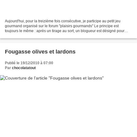
Aujourd'hui, pour la treizième fois consécutive, je participe au petit jeu
gourmand organisé sur le forum "plaisirs gourmands" Le principe est
toujours le même : après un tirage au sort, un blogueur est désigné pour
venir piocher une recette chez un autre...
Fougasse olives et lardons
Publié le 19/12/2010 à 07:00
Par
chocolatatout