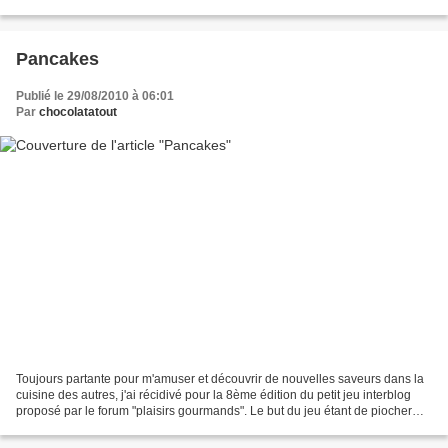
bonnes choses) pendant que...
Pancakes
Publié le 29/08/2010 à 06:01
Par
chocolatatout
Toujours partante pour m'amuser et découvrir de nouvelles saveurs dans la
cuisine des autres, j'ai récidivé pour la 8ème édition du petit jeu interblog
proposé par le forum "plaisirs gourmands". Le but du jeu étant de piocher
une recette dans un blog...