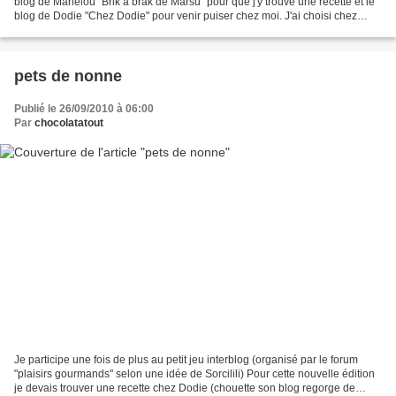
blog de Marielou "Brik à brak de Marsu" pour que j'y trouve une recette et le
blog de Dodie "Chez Dodie" pour venir puiser chez moi. J'ai choisi chez
Marielou deux recettes salées...
pets de nonne
Publié le 26/09/2010 à 06:00
Par
chocolatatout
Je participe une fois de plus au petit jeu interblog (organisé par le forum
"plaisirs gourmands" selon une idée de Sorcilili) Pour cette nouvelle édition
je devais trouver une recette chez Dodie (chouette son blog regorge de