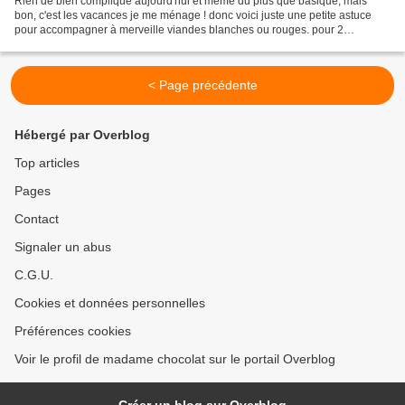
Rien de bien compliqué aujourd'hui et même du plus que basique, mais
bon, c'est les vacances je me ménage ! donc voici juste une petite astuce
pour accompagner à merveille viandes blanches ou rouges. pour 2
ramequins de sauce : 1 tranche de gorgonzolla...
< Page précédente
Hébergé par Overblog
Top articles
Pages
Contact
Signaler un abus
C.G.U.
Cookies et données personnelles
Préférences cookies
Voir le profil de madame chocolat sur le portail Overblog