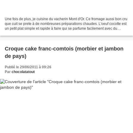
Une fois de plus, je cuisine du vacherin Mont d'Or. Ce fromage aussi bon cru
que cuit se prete à de nombreuses préparations chaudes. L'oeuf cocotte est
un petit plat simple et rapide à faire qui se parfume facilement avec du
fromage. J'ai décidé de faire...
Croque cake franc-comtois (morbier et jambon
de pays)
Publié le 29/06/2011 à 09:26
Par
chocolatatout