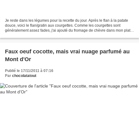
Je reste dans les légumes pour la recette du jour. Après le flan à la patate
douce, voici le flan/gratin aux courgettes. Comme les courgettes sont
généralement assez fades, j'ai ajouté du fromage de chèvre dans mon plat
pour en relever le goût. pour 6-8...
Faux oeuf cocotte, mais vrai nuage parfumé au
Mont d'Or
Publié le 17/11/2011 à 07:16
Par
chocolatatout