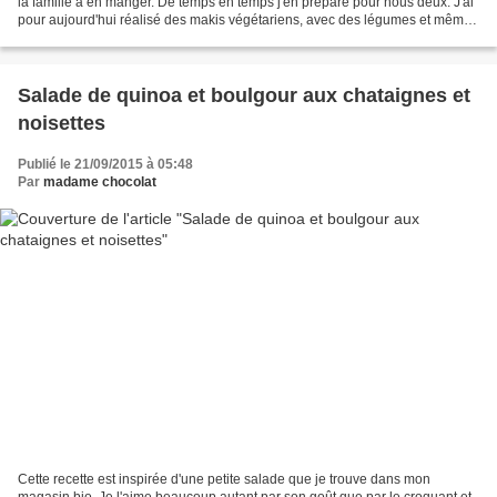
la famille à en manger. De temps en temps j'en prépare pour nous deux. J'ai
pour aujourd'hui réalisé des makis végétariens, avec des légumes et même
avec du fromage. Ce n'est pas...
Salade de quinoa et boulgour aux chataignes et
noisettes
Publié le 21/09/2015 à 05:48
Par
madame chocolat
Cette recette est inspirée d'une petite salade que je trouve dans mon
magasin bio. Je l'aime beaucoup autant par son goût que par le croquant et