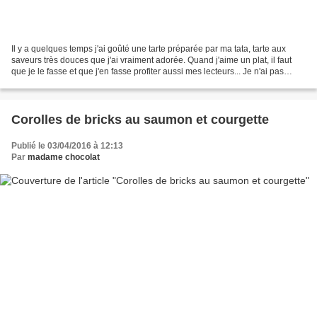
Il y a quelques temps j'ai goûté une tarte préparée par ma tata, tarte aux
saveurs très douces que j'ai vraiment adorée. Quand j'aime un plat, il faut
que je le fasse et que j'en fasse profiter aussi mes lecteurs... Je n'ai pas
copié la recette initiale,...
Corolles de bricks au saumon et courgette
Publié le 03/04/2016 à 12:13
Par
madame chocolat