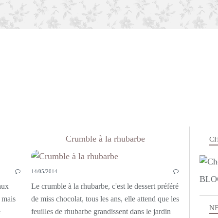
Crumble à la rhubarbe
CH
GÂTEAUX - MOELLEUX
…
14/05/2014
…
BLO
 aux
Le crumble à la rhubarbe, c'est le dessert préféré
t mais
de miss chocolat, tous les ans, elle attend que les
N
e
feuilles de rhubarbe grandissent dans le jardin