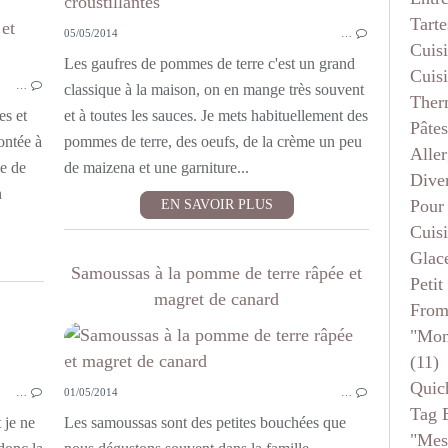
Tarte
05/05/2014
…
GÂTEAUX - MOELLEUX
Cuis
Les gaufres de pommes de terre c'est un grand
Cuis
…
classique à la maison, on en mange très souvent
Ther
es et
et à toutes les sauces. Je mets habituellement des
Pâtes
ontée à
pommes de terre, des oeufs, de la crème un peu
Aller
le de
de maizena et une garniture...
Dive
n
Pour
EN SAVOIR PLUS
Cuis
Glace
Samoussas à la pomme de terre râpée et
Petit
magret de canard
From
"mon
(11)
ENTRÉES
Quic
…
01/05/2014
…
TARTES
Tag 
 je ne
Les samoussas sont des petites bouchées que
"mes