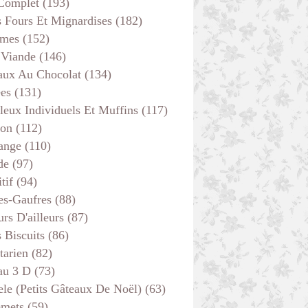
 Complet
(193)
s Fours Et Mignardises
(182)
mes
(152)
POISSON
 Viande
(146)
aux Au Chocolat
(134)
ées
(131)
leux Individuels Et Muffins
(117)
son
(112)
ange
(110)
de
(97)
tif
(94)
es-Gaufres
(88)
rs D'ailleurs
(87)
s Biscuits
(86)
tarien
(82)
au 3 D
(73)
ele (petits Gâteaux De Noël)
(63)
ENTRÉES
emets
(59)