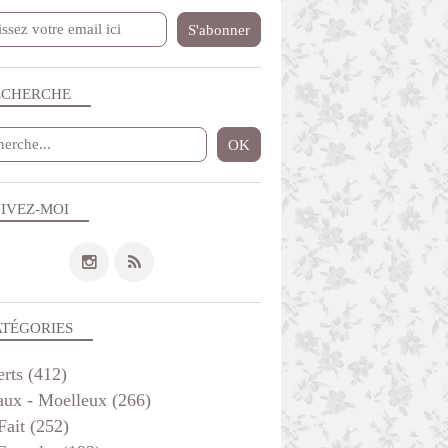
ECHERCHE
GÂTEAU 3 D
IVEZ-MOI
ATÉGORIES
erts
(412)
aux - Moelleux
(266)
Fait
(252)