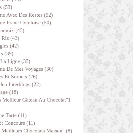
CREPES-GAUFRES
s
(53)
ine Avec Des Restes
(52)
ine Franc Comtoise
(50)
momix
(45)
 Riz
(43)
gies
(42)
rs
(39)
 La Ligne
(33)
ine De Mes Voyages
(30)
s Et Sorbets
(26)
 Jeu Interblogs
(22)
age
(18)
 Meilleur Gâteau Au Chocolat"1
PLAT COMPLET
CUISINE AVEC DES RESTES
he Tarte
(11)
Et Concours
(11)
 Meilleurs Chocolats Maison"
(8)