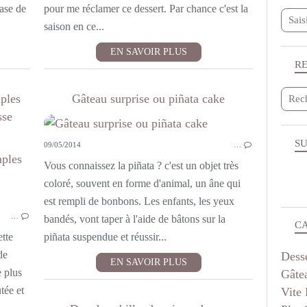
base de
pour me réclamer ce dessert. Par chance c'est la
saison en ce...
EN SAVOIR PLUS
R
ples
Gâteau surprise ou piñata cake
sse
SU
09/05/2014
…
MOELLEUX INDIVIDUELS ET MUFFINS
Vous connaissez la piñata ? c'est un objet très
coloré, souvent en forme d'animal, un âne qui
est rempli de bonbons. Les enfants, les yeux
…
bandés, vont taper à l'aide de bâtons sur la
C
tte
piñata suspendue et réussir...
de
Dess
EN SAVOIR PLUS
e plus
Gâte
tée et
Vite 