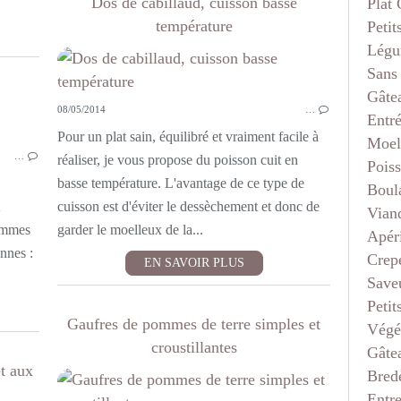
Dos de cabillaud, cuisson basse
Plat
température
Petit
Légu
Sans
Gâte
08/05/2014
…
Entr
DESSERTS
Pour un plat sain, équilibré et vraiment facile à
Moel
…
réaliser, je vous propose du poisson cuit en
Pois
basse température. L'avantage de ce type de
Boul
cuisson est d'éviter le dessèchement et donc de
Vian
ommes
garder le moelleux de la...
Apéri
nnes :
Crep
EN SAVOIR PLUS
Saveu
Petit
Gaufres de pommes de terre simples et
Végé
croustillantes
Gâte
t aux
Bred
Entr