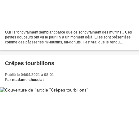
Oui ils font vraiment semblant parce que ce sont vraiment des muffins... Ces
petites douceurs ont vu le jour il y a un moment déjà. Elles sont présentées
comme des pâtisseries mi-muffins, mi-donuts. Il est vrai que le rendu
esthétique fait penser aux...
Crêpes tourbillons
Publié le 04/04/2021 à 08:01
Par
madame chocolat