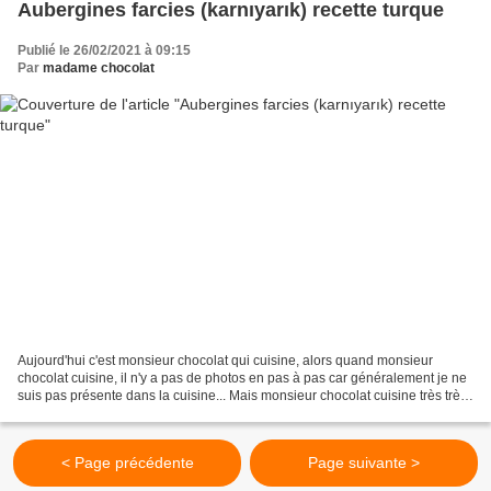
Aubergines farcies (karnıyarık) recette turque
Publié le 26/02/2021 à 09:15
Par
madame chocolat
Aujourd'hui c'est monsieur chocolat qui cuisine, alors quand monsieur
chocolat cuisine, il n'y a pas de photos en pas à pas car généralement je ne
suis pas présente dans la cuisine... Mais monsieur chocolat cuisine très très
bien alors je partage avec...
< Page précédente
Page suivante >