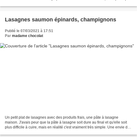
n'aime pas la banane...
Lasagnes saumon épinards, champignons
Publié le 07/03/2021 à 17:51
Par
madame chocolat
Un petit plat de lasagnes avec des produits frais, une pâte à lasagne
maison. J'avais peur que la pâte à lasagne soit dure au final et qu'elle soit
plus difficile à cuire, mais en réalité c'est vraiment très simple. Une envie de
lasagnes subite et pas...