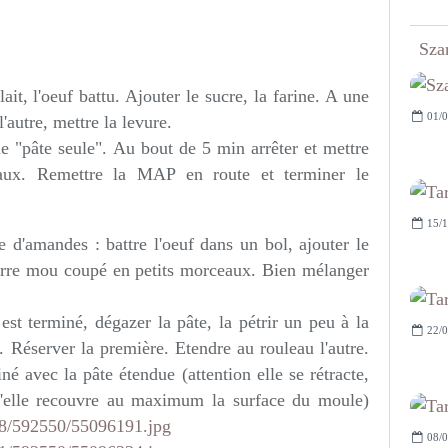
Sza
it, l'oeuf battu. Ajouter le sucre, la farine. A une
01/0
l'autre, mettre la levure.
 "pâte seule". Au bout de 5 min arrêter et mettre
aux. Remettre la MAP en route et terminer le
15/1
 d'amandes : battre l'oeuf dans un bol, ajouter le
eurre mou coupé en petits morceaux. Bien mélanger
t terminé, dégazer la pâte, la pétrir un peu à la
22/0
 Réserver la première. Etendre au rouleau l'autre.
iné avec la pâte étendue (attention elle se rétracte,
qu'elle recouvre au maximum la surface du moule)
08/0