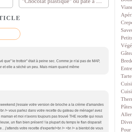
"Chocolat plastique" ou pâte à modeler en chocolat
Vian
Apéri
TICLE
Crep
Saveu
Petit
Végé
Gâte
Bred
uvé que" le trottoir" était à peine sec. Comme je n'ai pas de MAP,
our et elle a séché un peu. Mais miam quand même
Entr
Tarte
Cuis
Cuis
Ther
 weekend j'essaie votre version de brioche a la crème d'amandes
Pâtes
!<br /> vous parlez dans votre recette du gateau de ménage! avez
Aller
ma maman et moi n'avons toujours pas trouvé THE recette qui nous
Dive
leuse, un flan bien présent ! la plupart du temps le flan disparait
.. j'attends votre recette d'experte!<br /> <br /> a bientot de vous
Pour