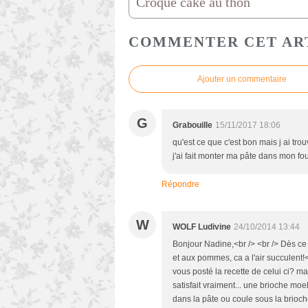
Croque cake au thon
COMMENTER CET AR
Ajouter un commentaire
G
Grabouille
15/11/2017 18:06
qu'est ce que c'est bon mais j ai tro
j'ai fait monter ma pâte dans mon f
Répondre
W
WOLF Ludivine
24/10/2014 13:44
Bonjour Nadine,<br /> <br /> Dès ce
et aux pommes, ca a l'air succulent
vous posté la recette de celui ci? 
satisfait vraiment... une brioche moel
dans la pâte ou coule sous la brioche.