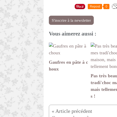
Repost
0
S'inscrire à la newsletter
Vous aimerez aussi :
Gaufres en pâte à c
houx
Pas très bea
tradi'choc m
mais telleme
s !