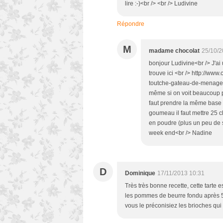
lire :-)<br /> <br /> Ludivine
Répondre
M
madame chocolat
25/10/2
bonjour Ludivine<br /> J'a
trouve ici <br /> http://ww
toutche-gateau-de-menage-f
même si on voit beaucoup pl
faut prendre la même base d
goumeau il faut mettre 25 c
en poudre (plus un peu de s
week end<br /> Nadine
D
Dominique
17/11/2013 10:31
Très très bonne recette, cette tarte e
les pommes de beurre fondu après 5 m
vous le préconisiez les brioches qui