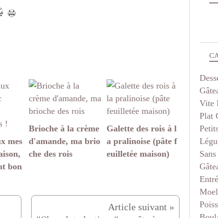
C
Dess
Gâte
Vite 
Plat
Petit
Brioche à la crème
Galette des rois à l
Légu
ux mes
d'amande, ma brio
a pralinoise (pâte f
Sans
aison,
che des rois
euilletée maison)
Gâte
nt bon
Entr
Moel
Pois
Boul