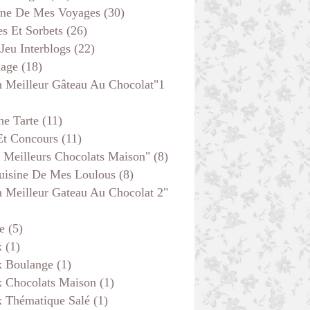
ine De Mes Voyages
(30)
s Et Sorbets
(26)
 Jeu Interblogs
(22)
age
(18)
 Meilleur Gâteau Au Chocolat"1
he Tarte
(11)
Et Concours
(11)
 Meilleurs Chocolats Maison"
(8)
uisine De Mes Loulous
(8)
 Meilleur Gateau Au Chocolat 2"
e
(5)
x
(1)
x Boulange
(1)
x Chocolats Maison
(1)
x Thématique Salé
(1)