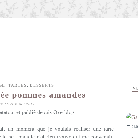
,
,
GE
TARTES
DESSERTS
VO
hée pommes amandes
26 NOVEMBRE 2012
atatout et publié depuis Overblog
01/0
ait un moment que je voulais réaliser une tarte
r le net, mais je n'ai rien trouvé qui me convenait.