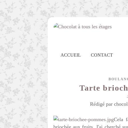
ACCUEIL
CONTACT
BOULAN
Tarte brioc
Rédigé par chocol
Cela f
briochée aux fruits. J'ai cherché su