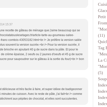
Cuis
Glace
Petit
From
014 15:37
"mon
i une recette de gâteau de ménage que j'aime beaucoup qui se
(11)
w.chocolatatouslesetages.fr/article-tarte-au-goumeau-salee-
ranc-comtois-43053182.html<br /> Je préfère la version salée
Quic
us souvent la version sucrée.<br /> Pour la version sucrée, il
Tag 
e brioche en ajoutant 40 g de sucre dans la pâte. Et pour le
"mes
l de crème épaisse, 2 oeufs ou 2 jaunes d'oeufs et 45 g de sucre
ucre pour saupoudrer sur le gâteau à la sortie du four)<br /> bon
La C
"mon
(5)
Soup
Inde
st délicieuse et très facile à faire, et super idéee de badigeonner
Inde
inutes de cuisson. Avec le reste de pâte, j'ai fait<br /> comme
Inde
 déchirent aux pépites de chocolat, et elles sont succulentes.
Inde