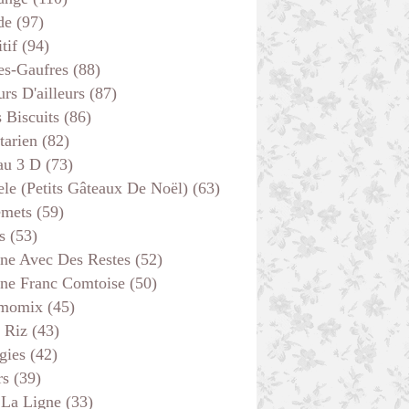
de
(97)
tif
(94)
es-Gaufres
(88)
rs D'ailleurs
(87)
s Biscuits
(86)
tarien
(82)
au 3 D
(73)
ele (petits Gâteaux De Noël)
(63)
emets
(59)
s
(53)
ine Avec Des Restes
(52)
ine Franc Comtoise
(50)
momix
(45)
 Riz
(43)
gies
(42)
rs
(39)
 La Ligne
(33)