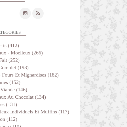
ATÉGORIES
erts
(412)
aux - Moelleux
(266)
Fait
(252)
 Complet
(193)
s Fours Et Mignardises
(182)
mes
(152)
 Viande
(146)
aux Au Chocolat
(134)
ées
(131)
leux Individuels Et Muffins
(117)
son
(112)
ange
(110)