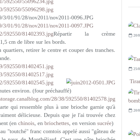
Répartir la crème
20/0
 1,5 cm de libre sur les bords.
uartiers, retirer le centre et couper des tranches.
ande.
25/0
Tira
utes environ. (four préchauffé)
arte qui ressemble plus à une brioche garnie qu'à
20/0
raiment délicieuse. Depuis que je l'ai trouvée chez
ement (en
chinois
, en
briochettes
, en version
sucrée
)
 au "toutché" franc comtois appelé aussi "gâteau de
le pays de Montbéliard. C'est une pâte briochée