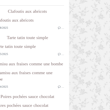
Clafoutis aux abricots
8/2025
…
Tarte tatin toute simple
5/2025
…
misu aux fraises comme une bombe
4/2025
…
Poires pochées sauce chocolat