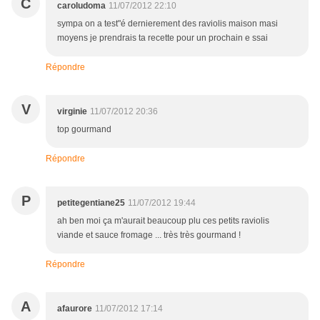
C
caroludoma
11/07/2012 22:10
sympa on a test"é dernierement des raviolis maison masi
moyens je prendrais ta recette pour un prochain e ssai
Répondre
V
virginie
11/07/2012 20:36
top gourmand
Répondre
P
petitegentiane25
11/07/2012 19:44
ah ben moi ça m'aurait beaucoup plu ces petits raviolis
viande et sauce fromage ... très très gourmand !
Répondre
A
afaurore
11/07/2012 17:14