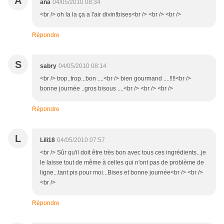
A
ana
04/05/2010 08:34
<br /> oh la la ça a l'air divin!bises<br /> <br /> <br />
Répondre
S
sabry
04/05/2010 08:14
<br /> trop..trop...bon ....<br /> bien gourmand ....!!!!<br />
bonne journée ..gros bisous ....<br /> <br /> <br />
Répondre
L
Lili18
04/05/2010 07:57
<br /> Sûr qu'il doit être très bon avec tous ces ingrédients...je
le laisse tout de même à celles qui n'ont pas de problème de
ligne...tant pis pour moi...Bises et bonne journée<br /> <br />
<br />
Répondre