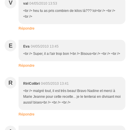
V
val
04/05/2010 13:53
<br /> heu tu as pris combien de kilos là??? lol<br /> <br />
<br />
Répondre
E
Eva
04/05/2010 13:45
<br /> Super, il a l'air trop bon !<br /> Bisous<br /> <br /> <br />
Répondre
R
RiriColibri
04/05/2010 13:41
<br /> malgré tout, il est très beau! Bravo Nadine et merci à
Marie Jeanne pour cette recette... je le tenterai en divisant moi
aussi! bises<br /> <br /> <br />
Répondre