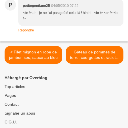
P
petitegentiane25
04/05/2010 07:22
<br /> ah , je ne l'ai pas goûté celui là ! hihihi...<br /> <br /> <br
/>
Répondre
< Filet mignon en robe de
Gâteau de pommes de
jambon sec, sauce au bleu
terre, courgettes et raclette
>
Hébergé par Overblog
Top articles
Pages
Contact
Signaler un abus
C.G.U.