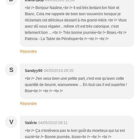
Diane-plop
04/05/2010 10:00
<br /> Bonjour Nadine,<br /> Il est très tentant ton Noir et
Blanc. Cela me rappele de bien bon souvenirs lorsque je
réclamais cet délicieux dessert à ma grand-mère.<br /> Vous
avez dû vous régaler... même s'il est très calorique, c'est
tellement bon ....<br /> Très bonne journée<br /> Bises,<br />
Patricia - La Table de Pénélope<br /> <br /> <br />
Répondre
S
Sandyy90
04/05/2010 09:35
<br /> J'en veux bien une petite part, c'est vrai qu'avec cette
quantité de beurre, waouwwww ... En tout cas il est superbe !
Bise<br /> <br /> <br />
Répondre
V
Valérie
04/05/2010 09:11
<br /> Ça n'enlèvera pas le bon goût du moelleux qui lui est
sucré<br /> Bonne journée, bizes<br /> <br /> <br />