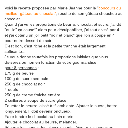
Voici la recette proposée par Marie Jeanne pour le "
concours du
meilleur gâteau au chocolat"
, recette de son gâteau chouchou au
chocolat
Quand j'ai vu les proportions de beurre, chocolat et sucre, j'ai dit
"ouille" ça cause!" alors pour déculpabiliser, j'ai tout divisé par 4
et j'ai obtenu un joli petit "noir et blanc" que l'on a coupé en 4
pour notre dessert du soir.
C'est bon, c'est riche et la petite tranche était largement
suffisante...
Je vous donne toutefois les proportions initiales que vous
diviserez ou non en fonction de votre gourmandise
pour 8 personnes
:
175 g de beurre
100 g de sucre semoule
250 g de chocolat noir
4 oeufs
250 g de crème fraiche entière
2
cuillères à soupe
de sucre glace
Fouetter le beurre laissé à t° ambiante. Ajouter le sucre, battre
longuement. Il doit devenir onctueux.
Faire fondre le chocolat au bain marie.
Ajouter le chocolat au beurre, mélanger.
Séparer les jaunes des blancs d'oeufs. Ajouter les jaunes au