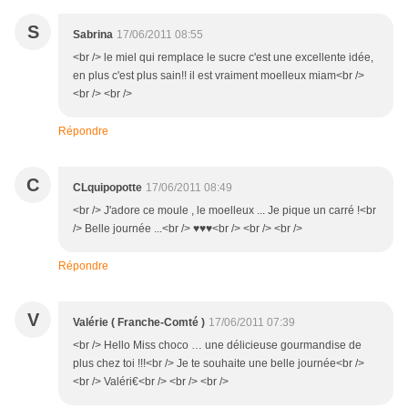
S
Sabrina
17/06/2011 08:55
<br /> le miel qui remplace le sucre c'est une excellente idée,
en plus c'est plus sain!! il est vraiment moelleux miam<br />
<br /> <br />
Répondre
C
CLquipopotte
17/06/2011 08:49
<br /> J'adore ce moule , le moelleux ... Je pique un carré !<br
/> Belle journée ...<br /> ♥♥♥<br /> <br /> <br />
Répondre
V
Valérie ( Franche-Comté )
17/06/2011 07:39
<br /> Hello Miss choco … une délicieuse gourmandise de
plus chez toi !!!<br /> Je te souhaite une belle journée<br />
<br /> Valéri€<br /> <br /> <br />