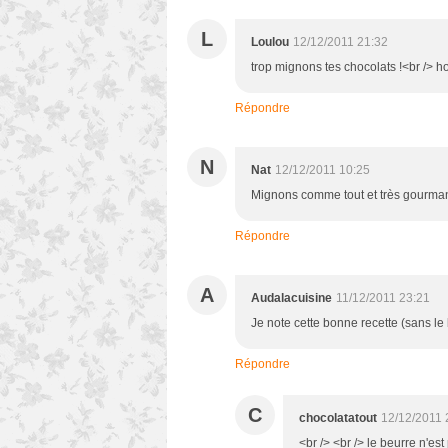
L
Loulou
12/12/2011 21:32
trop mignons tes chocolats !<br /> ho
Répondre
N
Nat
12/12/2011 10:25
Mignons comme tout et très gourmand
Répondre
A
Audalacuisine
11/12/2011 23:21
Je note cette bonne recette (sans l
Répondre
C
chocolatatout
12/12/2011 
<br /> <br /> le beurre n'es