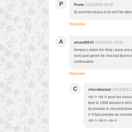
P
Prune
15/12/2011 09:16
Ils sont très beaux et ils ont l'air délic
Répondre
A
amand0810
12/12/2011 23:33
bonjour j adore ton blog j aurai une 
non) quel genre de chocolat faut-il 
continuation
Répondre
C
chocolatatout
12/12/2011 
<br /> <br /> pour les choco
bien le 1848 dessert à 64% 
du poulain le chocolat blanc 
/> Il faut prendre du chocol
<br /> <br /> <br />