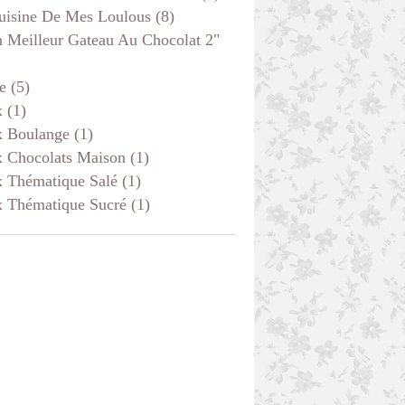
uisine De Mes Loulous
(8)
 Meilleur Gateau Au Chocolat 2"
e
(5)
x
(1)
x Boulange
(1)
x Chocolats Maison
(1)
x Thématique Salé
(1)
x Thématique Sucré
(1)