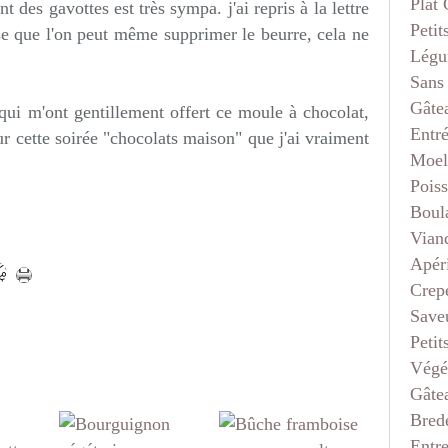
Plat
ant des gavottes est très sympa. j'ai repris à la lettre
Petit
se que l'on peut même supprimer le beurre, cela ne
Légu
Sans
Gâte
qui m'ont gentillement offert ce moule à chocolat,
Entr
our cette soirée "chocolats maison" que j'ai vraiment
Moel
Pois
Boul
Vian
Apéri
Crep
Saveu
Petit
Végé
Gâte
Bred
Entr