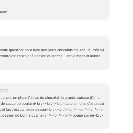
ieux...
petite question: pour faire des petits chocolats maison (fourrés ou
prendre ex: chocolat à dessert ou normal...<br /> merci et bonne
23:50
lats pris en photo j'utilise du chocolat de grande surface (j'aime
de cacao de poulain)<br /> <br /> <br /> La pralinoise c'est aussi
et lait c'est du nestlé dessert<br /> <br /> <br /> <br /> <br /> <br
at dessert de bonne qualité<br /> <br /> <br /> bonne soirée<br />