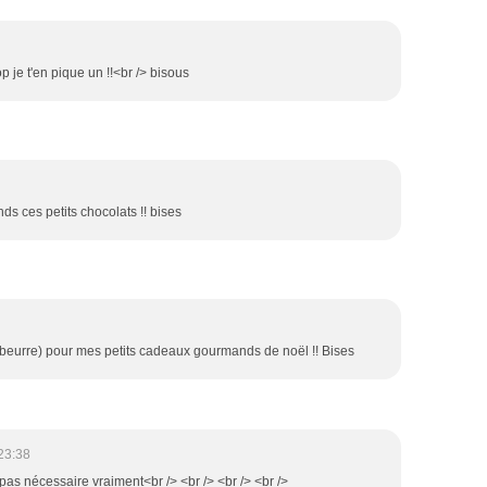
p je t'en pique un !!<br /> bisous
s ces petits chocolats !! bises
e beurre) pour mes petits cadeaux gourmands de noël !! Bises
23:38
t pas nécessaire vraiment<br /> <br /> <br /> <br />