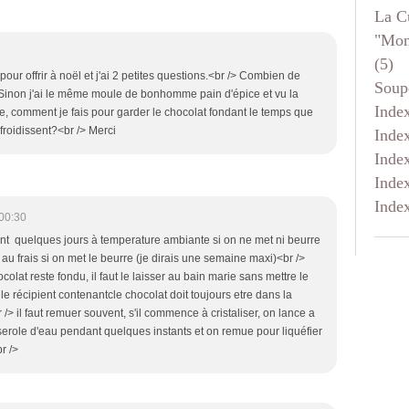
La C
"mon
(5)
s pour offrir à noël et j'ai 2 petites questions.<br /> Combien de
Soup
 Sinon j'ai le même moule de bonhomme pain d'épice et vu la
Inde
re, comment je fais pour garder le chocolat fondant le temps que
froidissent?<br /> Merci
Inde
Inde
Inde
Inde
00:30
vent quelques jours à temperature ambiante si on ne met ni beurre
au frais si on met le beurre (je dirais une semaine maxi)<br />
colat reste fondu, il faut le laisser au bain marie sans mettre le
le récipient contenantcle chocolat doit toujours etre dans la
> il faut remuer souvent, s'il commence à cristaliser, on lance a
erole d'eau pendant quelques instants et on remue pour liquéfier
br />