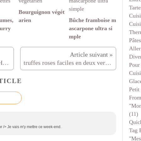
Tarte
Bourguignon végét
Cuis
gumes,
arien
Bûche framboise m
Cuis
curry
ascarpone ultra si
Ther
mple
Pâtes
Aller
Dive
Mousse au chocolat de Pierre Hermé
truffes roses faciles en deux versions (beurre ou amandes)
Pour
Cuis
TICLE
Glace
Petit
From
"mon
(11)
Quic
r /> Je vais m'y mettre ce week-end.
Tag 
"mes