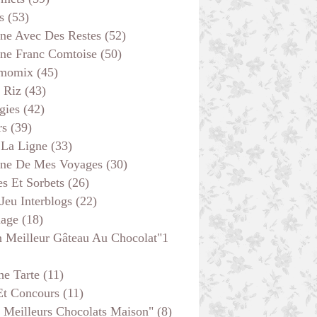
s
(53)
ine Avec Des Restes
(52)
ine Franc Comtoise
(50)
momix
(45)
 Riz
(43)
gies
(42)
rs
(39)
 La Ligne
(33)
ine De Mes Voyages
(30)
s Et Sorbets
(26)
 Jeu Interblogs
(22)
age
(18)
 Meilleur Gâteau Au Chocolat"1
he Tarte
(11)
Et Concours
(11)
 Meilleurs Chocolats Maison"
(8)