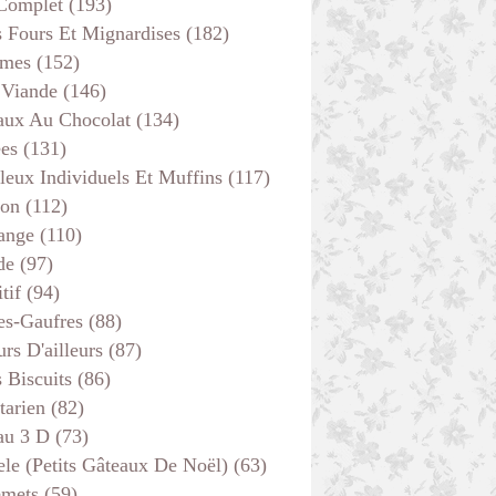
 Complet
(193)
s Fours Et Mignardises
(182)
mes
(152)
 Viande
(146)
aux Au Chocolat
(134)
ées
(131)
leux Individuels Et Muffins
(117)
son
(112)
ange
(110)
de
(97)
tif
(94)
es-Gaufres
(88)
rs D'ailleurs
(87)
s Biscuits
(86)
tarien
(82)
au 3 D
(73)
ele (petits Gâteaux De Noël)
(63)
emets
(59)