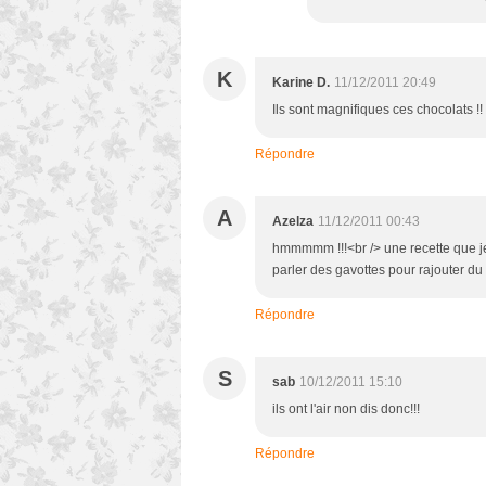
K
Karine D.
11/12/2011 20:49
Ils sont magnifiques ces chocolats !! 
Répondre
A
Azelza
11/12/2011 00:43
hmmmmm !!!<br /> une recette que je 
parler des gavottes pour rajouter du c
Répondre
S
sab
10/12/2011 15:10
ils ont l'air non dis donc!!!
Répondre