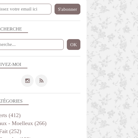
ECHERCHE
IVEZ-MOI
ATÉGORIES
erts
(412)
aux - Moelleux
(266)
Fait
(252)