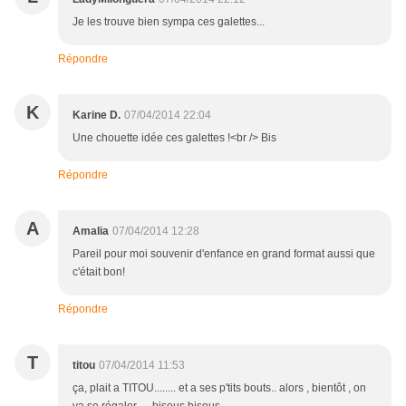
Je les trouve bien sympa ces galettes...
Répondre
K
Karine D.
07/04/2014 22:04
Une chouette idée ces galettes !<br /> Bis
Répondre
A
Amalia
07/04/2014 12:28
Pareil pour moi souvenir d'enfance en grand format aussi que
c'était bon!
Répondre
T
titou
07/04/2014 11:53
ça, plait a TITOU........ et a ses p'tits bouts.. alors , bientôt , on