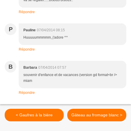
va se régaler......bisous bisous..
Répondre
P
Pauline
07/04/2014 08:15
Huuuuummmmm, j'adore ^^
Répondre
B
Barbara
07/04/2014 07:57
souvenir d'enfance et de vacances (version gd format<br />
miam
Répondre
< Gaufres à la bière
Gâteau au fromage blanc >