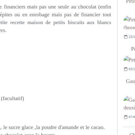
Peti
de financiers mais pas une seule au chocolat (enfin
pépites ou en enrobage mais pas de financier tout
tite recette maison de petits biscuits aux blancs
ers.
23/1
P
03/1
Gau
(facultatif)
07/0
, le sucre glace ,la poudre d'amande et le cacao.
CH