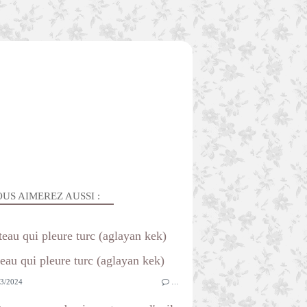
US AIMEREZ AUSSI :
teau qui pleure turc (aglayan kek)
3/2024
…