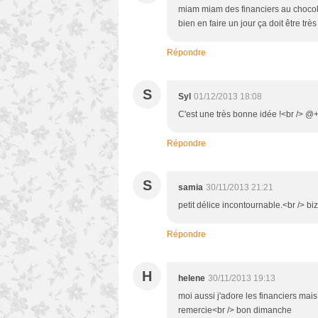
miam miam des financiers au chocolat
bien en faire un jour ça doit être très
Répondre
S
Syl
01/12/2013 18:08
C'est une très bonne idée !<br /> @
Répondre
S
samia
30/11/2013 21:21
petit délice incontournable.<br /> bi
Répondre
H
helene
30/11/2013 19:13
moi aussi j'adore les financiers mai
remercie<br /> bon dimanche