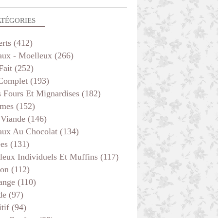
ATÉGORIES
erts
(412)
aux - Moelleux
(266)
Fait
(252)
 Complet
(193)
s Fours Et Mignardises
(182)
mes
(152)
 Viande
(146)
aux Au Chocolat
(134)
ées
(131)
leux Individuels Et Muffins
(117)
son
(112)
ange
(110)
de
(97)
tif
(94)