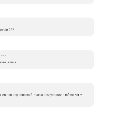
 envoie ???
17:55
lasse jamais
nt. Ah bon trop chocolaté, mais a essayer quand même.<br />