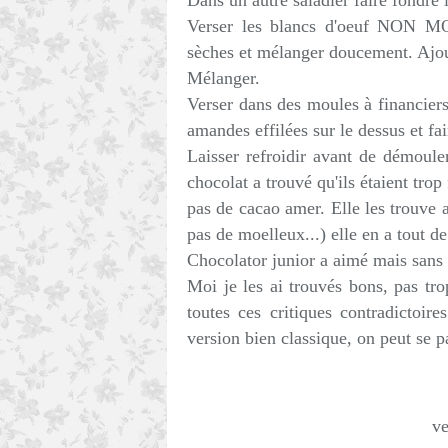
Dans un autre saladier faire fondre 
Verser les blancs d'oeuf NON M
sèches et mélanger doucement. Ajout
Mélanger.
Verser dans des moules à financiers
amandes effilées sur le dessus et fa
Laisser refroidir avant de démouler
chocolat a trouvé qu'ils étaient trop 
pas de cacao amer. Elle les trouve a
pas de moelleux...) elle en a tout
Chocolator junior a aimé mais sans 
Moi je les ai trouvés bons, pas tr
toutes ces critiques contradictoire
version bien classique, on peut se p
ve