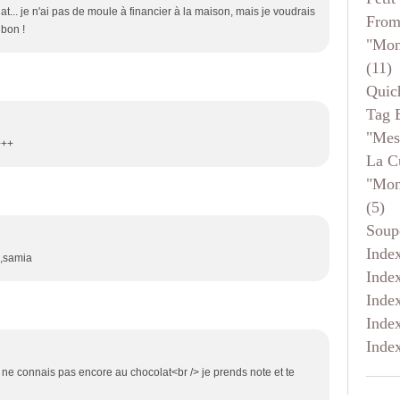
... je n'ai pas de moule à financier à la maison, mais je voudrais
From
 bon !
"mon
(11)
Quic
Tag 
"mes
+++
La C
"mon
(5)
Soup
Inde
z,samia
Inde
Inde
Inde
Inde
s ne connais pas encore au chocolat<br /> je prends note et te