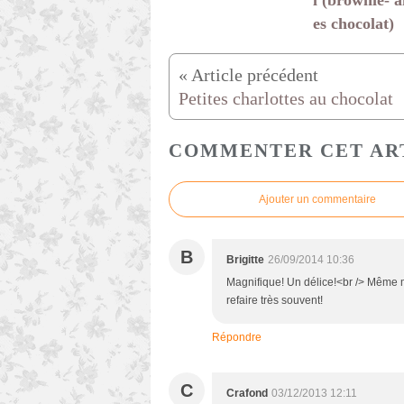
l (brownie- 
es chocolat)
Petites charlottes au chocolat
COMMENTER CET AR
Ajouter un commentaire
B
Brigitte
26/09/2014 10:36
Magnifique! Un délice!<br /> Même mo
refaire très souvent!
Répondre
C
Crafond
03/12/2013 12:11