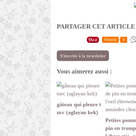
PARTAGER CET ARTICLE
Repost
0
S'inscrire à la newsletter
Vous aimerez aussi :
gâteau qui pleure t
urc (aglayan kek)
Petites pomm
pin en trompe