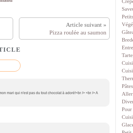
amand
Crep
Saveu
Petit
Végé
Gâte
Pizza roulée au saumon
Bred
Entr
TICLE
Tarte
Cuis
Cuis
Ther
Pâtes
Aller
n mari qui n'est pas du tout chocolat à adoré!<br /> <br /> A
Dive
Pour
Cuis
Glace
Petit