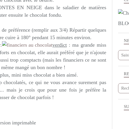
le chocolat avec le beurre.
ONTES EN NEIGE dans le saladier de matières
er ensuite le chocolat fondu.
BLO
 de préférence (remplir aux 3/4) Répartir quelques
ire cuire à 180° pendant 15 minutes environ.
N
.
verdict
: ma grande miss
forts en chocolat, elle aurait préféré que je n'ajoute
ussi trop comptacts (mais les financiers ce ne sont
 de même mangé un bon nombre !
R
plus, mini miss chocolat a bien aimé.
op chocolatés, ce qui ne vous avance surement pas
s... mais je crois que pour une fois je préfère la
asser de chocolat parfois !
SU
rsion imprimable