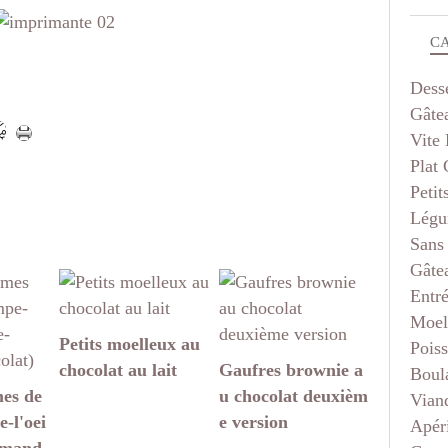
C
Dess
Gâte
Vite 
Plat
Petit
Légu
Sans
Gâte
Entr
Moel
Petits moelleux au
Pois
chocolat au lait
Gaufres brownie a
Boul
es de
u chocolat deuxièm
Vian
-l'oei
e version
Apéri