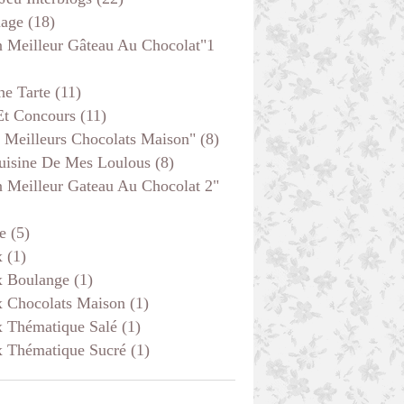
age
(18)
 Meilleur Gâteau Au Chocolat"1
he Tarte
(11)
Et Concours
(11)
 Meilleurs Chocolats Maison"
(8)
uisine De Mes Loulous
(8)
 Meilleur Gateau Au Chocolat 2"
e
(5)
x
(1)
x Boulange
(1)
x Chocolats Maison
(1)
x Thématique Salé
(1)
x Thématique Sucré
(1)