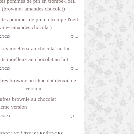
tes pommes de pin en trompe-l'oeil
(brownie- amandes chocolat)
2/2023
…
etits moelleux au chocolat au lait
2/2023
…
fres brownie au chocolat deuxième
version
7/2023
…
OCOLAT À TOUS LES ÉTAGES