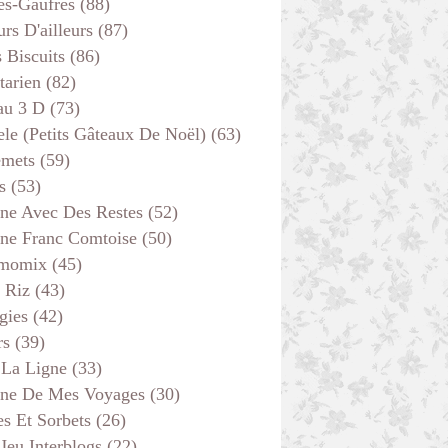
es-Gaufres
(88)
rs D'ailleurs
(87)
s Biscuits
(86)
tarien
(82)
au 3 D
(73)
ele (petits Gâteaux De Noël)
(63)
emets
(59)
s
(53)
ine Avec Des Restes
(52)
ine Franc Comtoise
(50)
momix
(45)
 Riz
(43)
gies
(42)
rs
(39)
 La Ligne
(33)
ine De Mes Voyages
(30)
s Et Sorbets
(26)
 Jeu Interblogs
(22)