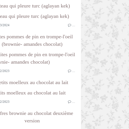
teau qui pleure turc (aglayan kek)
3/2024
…
tes pommes de pin en trompe-l'oeil
(brownie- amandes chocolat)
2/2023
…
etits moelleux au chocolat au lait
2/2023
…
fres brownie au chocolat deuxième
version