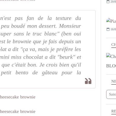
20/0
 n'est pas fan de la texture du
n peu boudé mon dessert. Monsieur
16/0
 super sans le truc blanc" (ben oui
est le brownie que je fais depuis un
CH
at a dit "ça va, mais je préfère les
mini miss chocolat a dit "beurk" et
 que c'était bon. Je crois bien qu'il
BLO
 petit bento de gâteau pour la
N
R