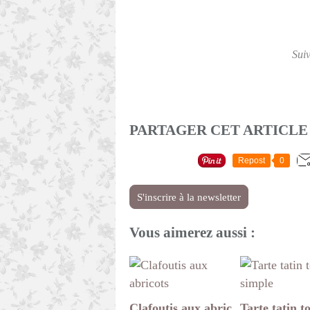
Sui
PARTAGER CET ARTICLE
Repost
0
S'inscrire à la newsletter
Vous aimerez aussi :
Clafoutis aux abric
Tarte tatin to