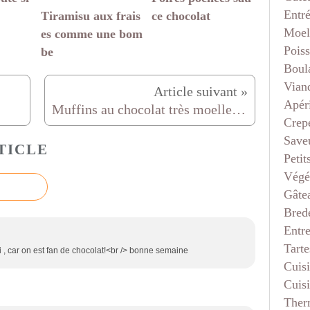
Entr
Tiramisu aux frais
ce chocolat
Moel
es comme une bom
Pois
be
Boul
Vian
Apéri
Muffins au chocolat très moelleux (lait fermenté, lait ribot)
Crep
Saveu
TICLE
Petit
Végé
Gâte
Bred
Entr
Tarte
ici , car on est fan de chocolat!<br /> bonne semaine
Cuis
Cuis
Ther