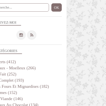
IVEZ-MOI
ATÉGORIES
erts
(412)
aux - Moelleux
(266)
Fait
(252)
 Complet
(193)
s Fours Et Mignardises
(182)
mes
(152)
 Viande
(146)
aux Au Chocolat
(134)