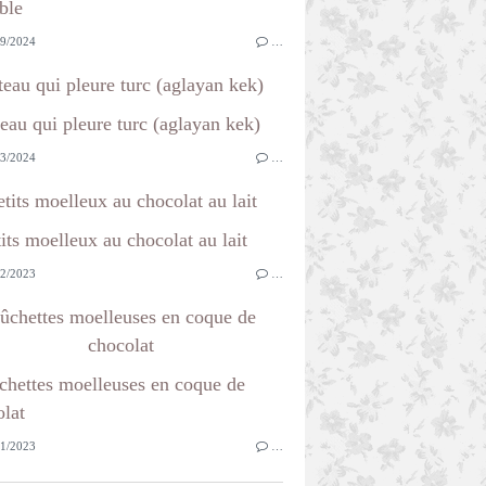
9/2024
…
teau qui pleure turc (aglayan kek)
3/2024
…
etits moelleux au chocolat au lait
2/2023
…
ûchettes moelleuses en coque de
chocolat
1/2023
…