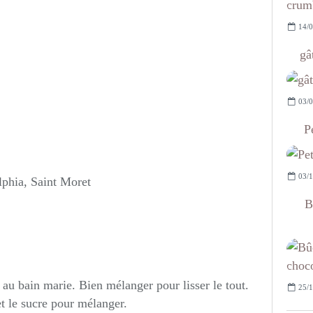
14/0
gâ
03/0
P
03/1
lphia, Saint Moret
B
e au bain marie. Bien mélanger pour lisser le tout.
25/1
t le sucre pour mélanger.