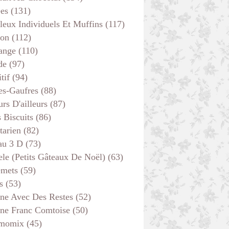
ées
(131)
leux Individuels Et Muffins
(117)
son
(112)
ange
(110)
de
(97)
tif
(94)
es-Gaufres
(88)
rs D'ailleurs
(87)
s Biscuits
(86)
tarien
(82)
au 3 D
(73)
ele (petits Gâteaux De Noël)
(63)
emets
(59)
s
(53)
ine Avec Des Restes
(52)
ine Franc Comtoise
(50)
momix
(45)