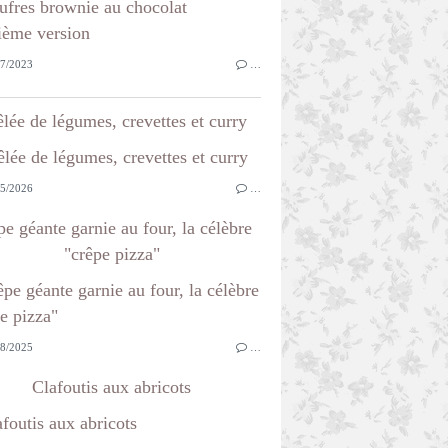
7/2023
…
lée de légumes, crevettes et curry
5/2026
…
e géante garnie au four, la célèbre
"crêpe pizza"
8/2025
…
Clafoutis aux abricots