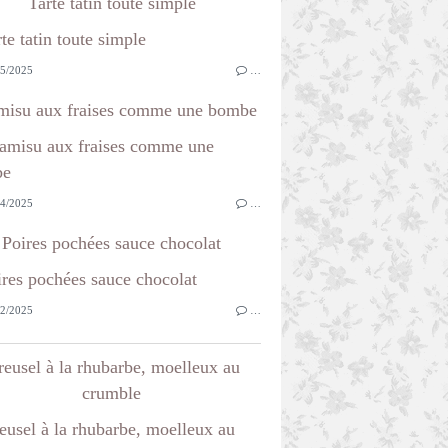
Tarte tatin toute simple
5/2025
…
misu aux fraises comme une bombe
4/2025
…
Poires pochées sauce chocolat
2/2025
…
reusel à la rhubarbe, moelleux au
crumble