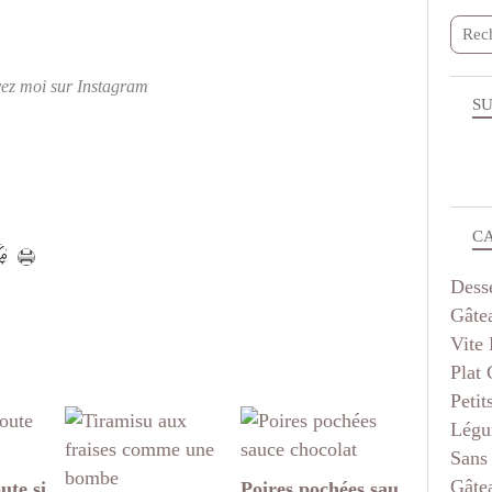
vez moi sur Instagram
SU
C
Dess
Gâte
Vite 
Plat
Petit
Légu
Sans
Gâte
ute si
Poires pochées sau