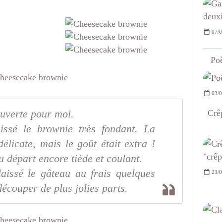
07/0
Poê
03/0
Crêp
ouverte pour moi.
aissé le brownie très fondant. La
élicate, mais le goût était extra !
u départ encore tiède et coulant.
laissé le gâteau au frais quelques
23/0
 découper de plus jolies parts.