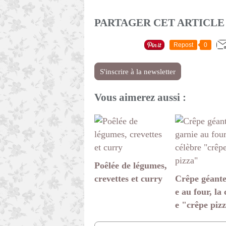
PARTAGER CET ARTICLE
Repost
0
S'inscrire à la newsletter
Vous aimerez aussi :
Poêlée de légumes,
crevettes et curry
Crêpe géante
e au four, la 
e "crêpe piz