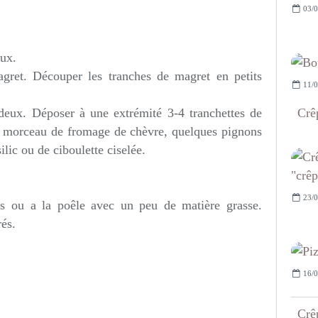
03/0
eux.
agret. Découper les tranches de magret en petits
11/0
Crêp
 deux. Déposer à une extrémité 3-4 tranchettes de
 morceau de fromage de chèvre, quelques pignons
ilic ou de ciboulette ciselée.
23/0
es ou a la poêle avec un peu de matière grasse.
rés.
16/0
Crêp