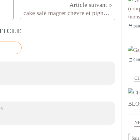
cake salé magret chèvre et pignons de pin
30/0
TICLE
01/0
CH
BLO
05
N