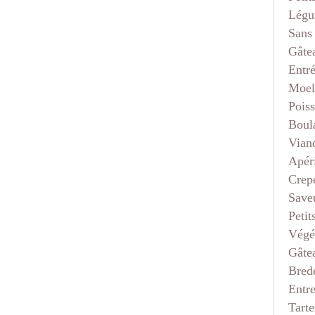
Légu
Sans
Gâte
Entr
Moel
Pois
Boul
Vian
Apéri
Crep
Saveu
Petit
Végé
Gâte
Bred
Entr
Tarte