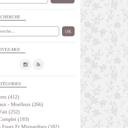
ECHERCHE
IVEZ-MOI
ATÉGORIES
erts
(412)
aux - Moelleux
(266)
Fait
(252)
 Complet
(193)
s Fours Et Mignardises
(182)