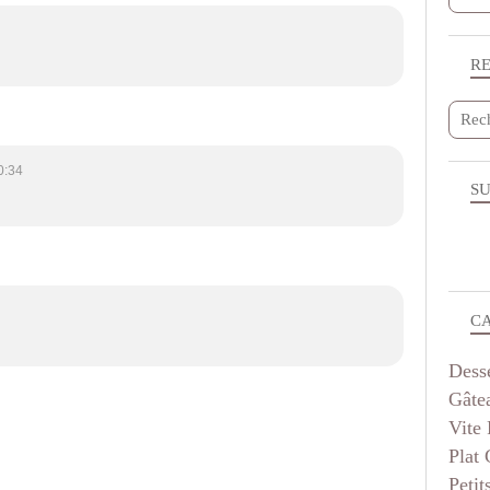
R
0:34
SU
C
Dess
Gâte
Vite 
Plat
Petit