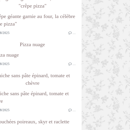
"crêpe pizza"
8/2025
…
Pizza nuage
8/2025
…
iche sans pâte épinard, tomate et
chèvre
8/2025
…
uchées poireaux, skyr et raclette