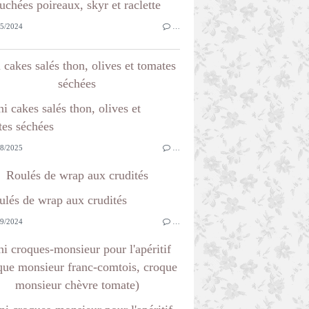
5/2024
…
 cakes salés thon, olives et tomates
séchées
8/2025
…
Roulés de wrap aux crudités
9/2024
…
i croques-monsieur pour l'apéritif
que monsieur franc-comtois, croque
monsieur chèvre tomate)