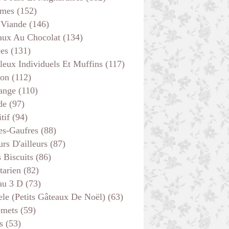
mes
(152)
 Viande
(146)
aux Au Chocolat
(134)
ées
(131)
leux Individuels Et Muffins
(117)
son
(112)
ange
(110)
de
(97)
tif
(94)
es-Gaufres
(88)
rs D'ailleurs
(87)
s Biscuits
(86)
tarien
(82)
au 3 D
(73)
ele (petits Gâteaux De Noël)
(63)
emets
(59)
s
(53)