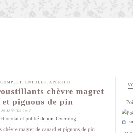
,
,
 COMPLET
ENTRÉES
APÉRITIF
VO
croustillants chèvre magret
 et pignons de pin
Poê
29 JANVIER 2017
hocolat et publié depuis Overblog
03/0