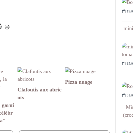
19/0
mini
15/0
Pizza nuage
Clafoutis aux abric
01/0
ots
 garni
Min
célèbr
(cro
za"