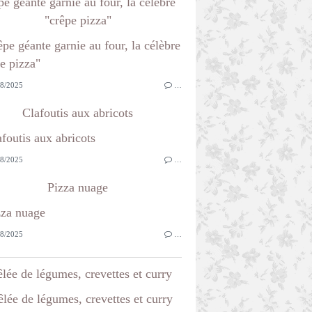
e géante garnie au four, la célèbre
"crêpe pizza"
8/2025
…
Clafoutis aux abricots
8/2025
…
Pizza nuage
8/2025
…
lée de légumes, crevettes et curry