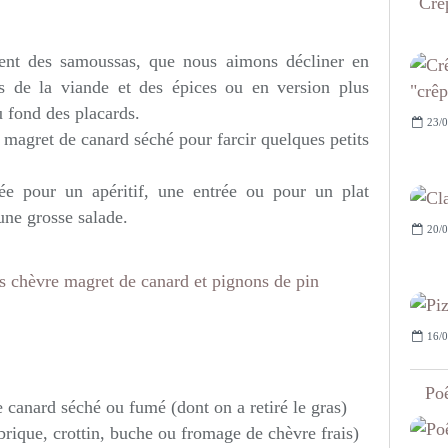
Crêp
nt des samoussas, que nous aimons décliner en
s de la viande et des épices ou en version plus
u fond des placards.
23/0
de magret de canard séché pour farcir quelques petits
ptée pour un apéritif, une entrée ou pour un plat
une grosse salade.
20/0
16/0
Poê
 canard séché ou fumé (dont on a retiré le gras)
rique, crottin, buche ou fromage de chèvre frais)