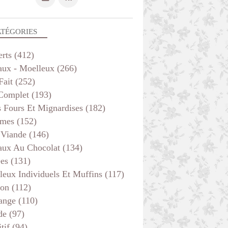
ATÉGORIES
erts
(412)
aux - Moelleux
(266)
Fait
(252)
 Complet
(193)
s Fours Et Mignardises
(182)
mes
(152)
 Viande
(146)
aux Au Chocolat
(134)
ées
(131)
leux Individuels Et Muffins
(117)
son
(112)
ange
(110)
de
(97)
tif
(94)