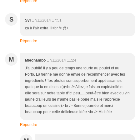
Répondre
S
Syl
17/11/2014 17:51
ça à l'air extra !!!<br /> @+++
Répondre
M
Miechambo
17/11/2014 11:24
J'ai publié il y a peu de temps une tourte au poulet et au
Porto. La tienne me donne envie de recommencer avec tes
ingrédients ! Tes photos sont superbement appétissantes
quoique tu en dises ;o))<br /> Allez je fais un copié/collé et
elle sera sur notre table d'ici peu......peut-être bien avec du vin
jaune d'ailleurs (je n'aime pas le boire mais je l'apprécie
beaucoup en cuisine).<br /> Bonne journée et merci
beaucoup pour cette délicieuse idée.<br /> Michèle
Répondre