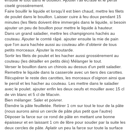
ensuite le tout dans le bouillon. Ajouter l'ail écrasé et le persil
ciselé grossièrement.
Faire bouillir le liquide et lorsqu'il est bien chaud, mettre les filets
de poulet dans le bouillon. Laisser cuire à feu doux pendant 15
minutes (les filets doivent être immergés dans le liquide, si besoin
ajouter un peu de bouillon pour mettre le liquide à hauteur.
Dans un grand saladier, mettre les champignons hachés au
couteau. Ajouter le comté râpé. ajouter ensuite la mie de pain
que l'on aura hachée aussi au couteau afin d'obtenir de tous
petits morceaux. Ajouter la moutarde.
Sortir les filets de poulet et les hacher aussi grossièrement au
couteau (les détailler en petits dés) Mélanger le tout.
Verser le bouillon dans un chinois au dessus d'un petit saladier.
Remettre le liquide dans la casserole avec un tiers des carottes.
Récupérer le reste des carottes, les morceaux d'oignon ainsi que
le persil et les hacher au couteau. Les mettre dans le saladier
avec le poulet. ajouter enfin les deux oeufs et mouiller avec 15 cl
de vin blanc et 5 cl de Macvin.
Bien mélanger. Saler et poivrer.
Étendre la pâte feuilletée. Retirer 1 cm sur tout le tour de la pâte
(nous aurons ainsi un cercle de pâte plus petit que l'autre)
Déposer la farce sur ce rond de pâte en mettant une bonne
épaisseur et en laissant 1 cm de libre pour souder par la suite les
deux cercles de pâte. Aplatir un peu la farce sur toute la surface