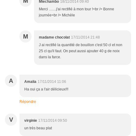
M
Miechambo
18/11/2014 09:40
Merci ........j'ai rectifié à mon tour !<br /> Bonne
journée<br /> Michèle
M
madame chocolat
17/11/2014 21:48
J ai rectifié la quantité de bouillon c'est 50 cl et non
25 cl qu'il faut. On peut aussi ajouter 40 g de noix
dans la farce.
A
Amalia
17/11/2014 11:06
Ha oui ça a l'air délicieux!!!
Répondre
V
virginie
17/11/2014 09:50
un très beau plat